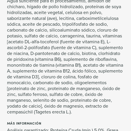
Agua suficiente para el procesamiento, almidón de
chícharo, hígado de pollo hidrolizado, proteínas de soya
hidrolizadas, aceite vegetal, celulosa en polvo,
saborizante natural (ave), lecitina, carboximetilcelulosa
sódica, aceite de pescado, tripolifosfato de sodio,
carbonato de calcio, silicoaluminato sódico, cloruro de
potasio, sulfato de calcio, carragenina, taurina, vitaminas
[acetato DL-alfa-tocoferol (fuente de vitamina E), L-
ascorbil-2-polifosfato (fuente de vitamina C), suplemento
de niacina, D-pantotenato de calcio, biotina, clorhidrato
de piridoxina (vitamina B6), suplemento de riboflavina,
mononitrato de tiamina (vitamina B1), acetato de vitamina
A, suplemento de vitamina B12, ácido fólico, suplemento
de vitamina D3], cloruro de colina, fosfato de
monocalcio, carbonato de sodio, oligoelementos
[proteinato de zinc, proteinato de manganeso, óxido de
zinc, sulfato ferroso, sulfato de cobre, óxido de
manganeso, selenito de sodio, proteinato de cobre,
yodato de calcio], óxido de magnesio, extracto de
cempasúchil (Tagetes erecta L.).
MÁS INFORMACIÓN
Análisis garantizado: Proteína Cruda (mín.) 5.0%, Grasa