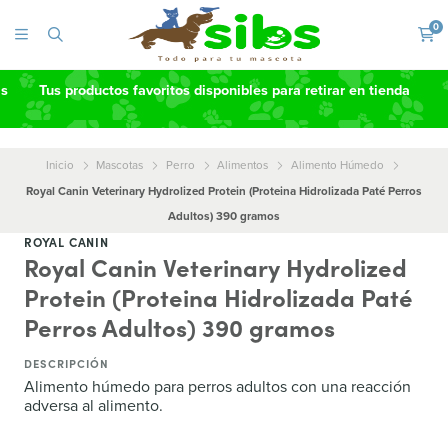
0
as
Tus productos favoritos disponibles para retirar en tienda
Inicio
Mascotas
Perro
Alimentos
Alimento Húmedo
Royal Canin Veterinary Hydrolized Protein (Proteina Hidrolizada Paté Perros
Adultos) 390 gramos
ROYAL CANIN
Royal Canin Veterinary Hydrolized
Protein (Proteina Hidrolizada Paté
Perros Adultos) 390 gramos
DESCRIPCIÓN
Alimento húmedo para perros adultos con una reacción
adversa al alimento.