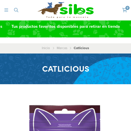
0
as
Tus productos favoritos disponibles para retirar en tienda
Inicio
Marcas
Catlicious
CATLICIOUS