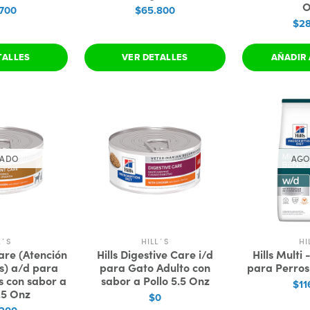
O
700
$65.800
$28
TALLES
VER DETALLES
AÑADIR 
TADO
AGO
L´S
HILL´S
HI
are (Atención
Hills Digestive Care i/d
Hills Multi
s) a/d para
para Gato Adulto con
para Perros
s con sabor a
sabor a Pollo 5.5 Onz
$11
.5 Onz
$0