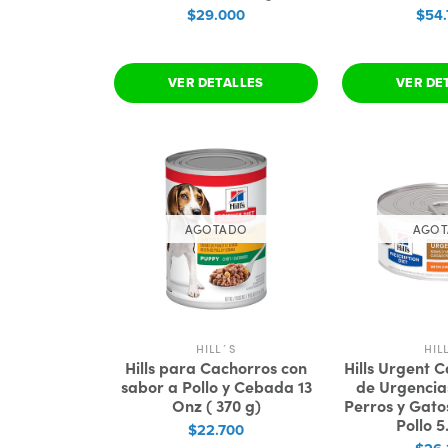
$29.000
$54.
VER DETALLES
VER DE
AGOTADO
AGO
HILL´S
HIL
Hills para Cachorros con
Hills Urgent C
sabor a Pollo y Cebada 13
de Urgencia
Onz ( 370 g)
Perros y Gato
Pollo 5
$22.700