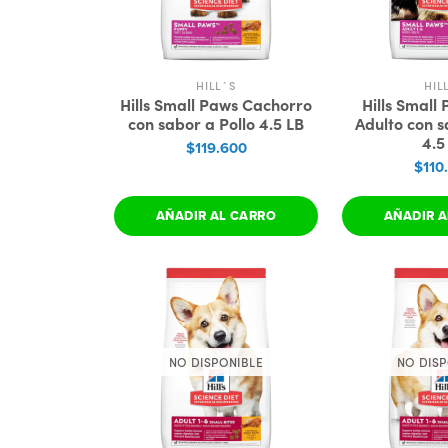
HILL´S
HIL
Hills Small Paws Cachorro
Hills Small
con sabor a Pollo 4.5 LB
Adulto con s
4.5
$119.600
$110
AÑADIR AL CARRO
AÑADIR A
NO DISPONIBLE
NO DISP