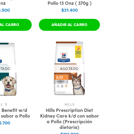
nz
Pollo 13 Onz ( 370g )
.500
$31.400
AL CARRO
AÑADIR AL CARRO
TADO
AGOTADO
LL´S
HILLS
 - Benefit w/d
Hills Prescription Diet
 sabor a Pollo
Kidney Care k/d con sabor
a Pollo (Prescripción
6.700
dietaria)