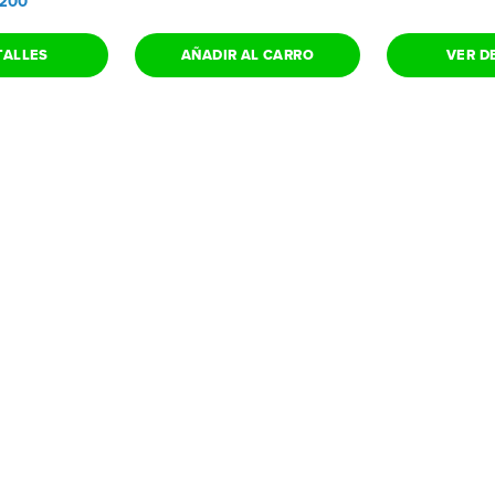
.200
TALLES
AÑADIR AL CARRO
VER D