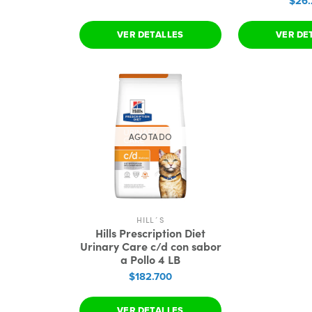
$26
VER DETALLES
VER DE
AGOTADO
HILL´S
Hills Prescription Diet
Urinary Care c/d con sabor
a Pollo 4 LB
$182.700
VER DETALLES