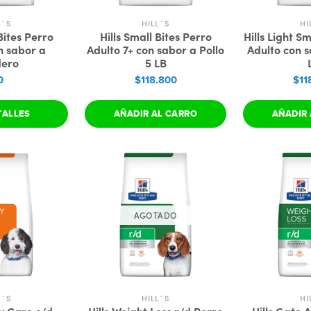
L´S
HILL´S
HI
Bites Perro
Hills Small Bites Perro
Hills Light S
n sabor a
Adulto 7+ con sabor a Pollo
Adulto con s
dero
5 LB
0
$118.800
$11
TALLES
AÑADIR AL CARRO
AÑADIR 
AGOTADO
L´S
HILL´S
HI