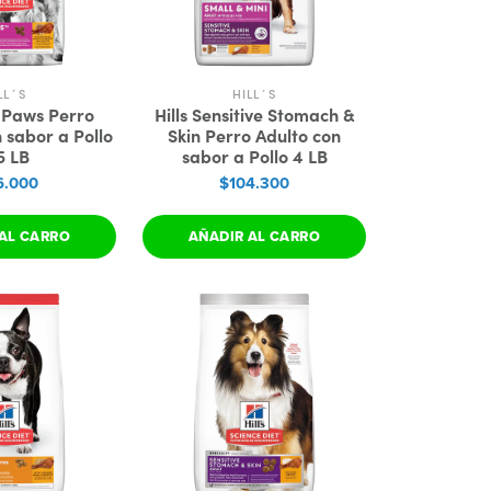
LL´S
HILL´S
l Paws Perro
Hills Sensitive Stomach &
n sabor a Pollo
Skin Perro Adulto con
5 LB
sabor a Pollo 4 LB
6.000
$104.300
AL CARRO
AÑADIR AL CARRO