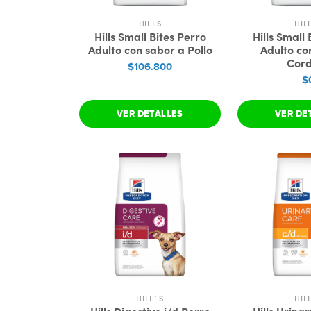
HILLS
HIL
Hills Small Bites Perro
Hills Small 
Adulto con sabor a Pollo
Adulto co
Cor
$106.800
$
VER DETALLES
VER DE
HILL´S
HIL