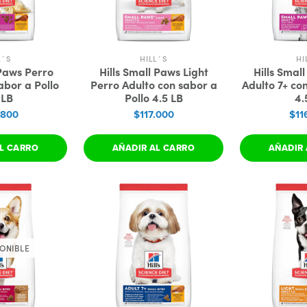
L´S
HILL´S
HI
 Paws Perro
Hills Small Paws Light
Hills Smal
abor a Pollo
Perro Adulto con sabor a
Adulto 7+ co
 LB
Pollo 4.5 LB
4.
.800
$117.000
$11
L CARRO
AÑADIR AL CARRO
AÑADIR 
ONIBLE