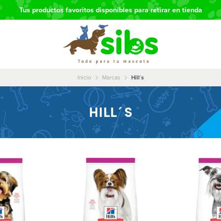
Tus productos favoritos disponibles para retirar en tienda
Inicio
Marcas
Hill´s
HILL´S