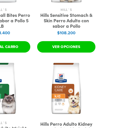
LL´S
HILL´S
mall Bites Perro
Hills Sensitive Stomach &
abor a Pollo 5
Skin Perro Adulto con
LB
sabor a Pollo
8.400
$108.200
AL CARRO
VER OPCIONES
LL´S
Hills Perro Adulto Kidney