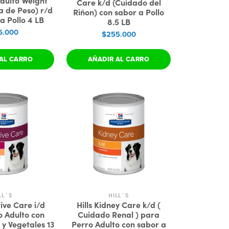
Adulto Weight
Care k/d (Cuidado del
a de Peso) r/d
Riñon) con sabor a Pollo
a Pollo 4 LB
8.5 LB
6.000
$255.000
AL CARRO
AÑADIR AL CARRO
LL´S
HILL´S
tive Care i/d
Hills Kidney Care k/d (
o Adulto con
Cuidado Renal ) para
 y Vegetales 13
Perro Adulto con sabor a