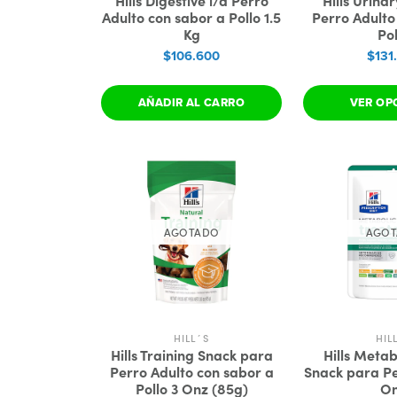
Hills Digestive i/d Perro
Hills Urina
Adulto con sabor a Pollo 1.5
Perro Adulto
Kg
Pol
$106.600
$131
AÑADIR AL CARRO
VER OP
AGOTADO
AGO
HILL´S
HIL
Hills Training Snack para
Hills Metab
Perro Adulto con sabor a
Snack para Pe
Pollo 3 Onz (85g)
O