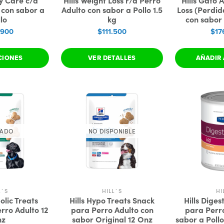
ry Care c/d
Hills Weight Loss r/d Perro
Hills Gato 
 con sabor a
Adulto con sabor a Pollo 1.5
Loss (Perdid
lo
kg
con sabor 
.900
$111.500
$17
CIONES
VER DETALLES
AÑADIR 
TADO
NO DISPONIBLE
L´S
HILL´S
HI
olic Treats
Hills Hypo Treats Snack
Hills Diges
rro Adulto 12
para Perro Adulto con
para Perr
nz
sabor Original 12 Onz
sabor a Pollo