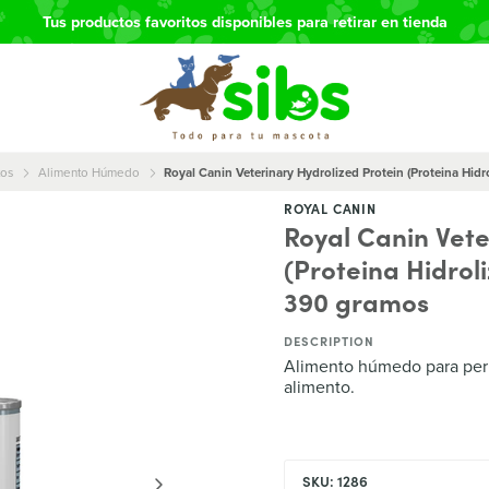
Tus productos favoritos disponibles para retirar en tienda
tos
Alimento Húmedo
Royal Canin Veterinary Hydrolized Protein (Proteina Hid
ROYAL CANIN
Royal Canin Vete
(Proteina Hidrol
390 gramos
DESCRIPTION
Alimento húmedo para perr
alimento.
SKU: 1286