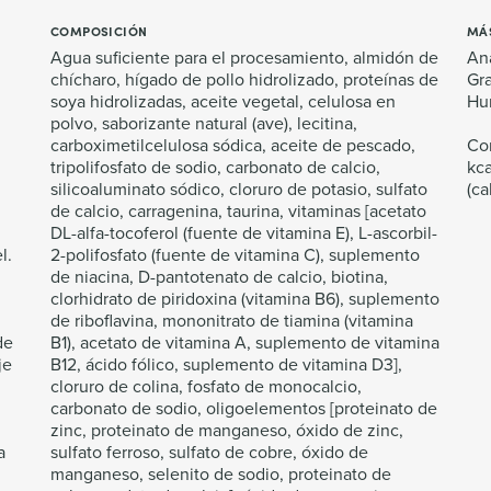
COMPOSICIÓN
MÁ
Agua suficiente para el procesamiento, almidón de
Aná
chícharo, hígado de pollo hidrolizado, proteínas de
Gra
soya hidrolizadas, aceite vegetal, celulosa en
Hu
polvo, saborizante natural (ave), lecitina,
carboximetilcelulosa sódica, aceite de pescado,
Con
tripolifosfato de sodio, carbonato de calcio,
kca
silicoaluminato sódico, cloruro de potasio, sulfato
(ca
de calcio, carragenina, taurina, vitaminas [acetato
DL-alfa-tocoferol (fuente de vitamina E), L-ascorbil-
l.
2-polifosfato (fuente de vitamina C), suplemento
de niacina, D-pantotenato de calcio, biotina,
clorhidrato de piridoxina (vitamina B6), suplemento
de riboflavina, mononitrato de tiamina (vitamina
de
B1), acetato de vitamina A, suplemento de vitamina
je
B12, ácido fólico, suplemento de vitamina D3],
cloruro de colina, fosfato de monocalcio,
carbonato de sodio, oligoelementos [proteinato de
zinc, proteinato de manganeso, óxido de zinc,
a
sulfato ferroso, sulfato de cobre, óxido de
manganeso, selenito de sodio, proteinato de