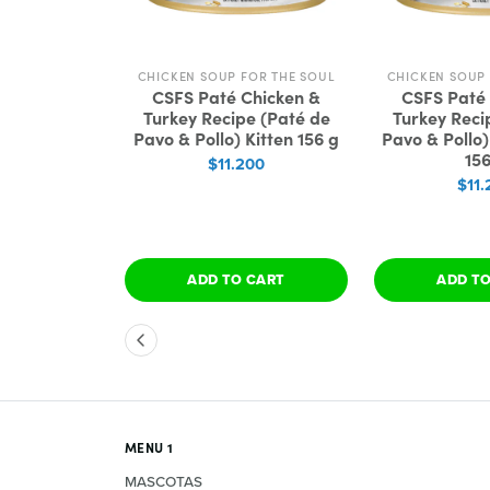
ANIN
CHICKEN SOUP FOR THE SOUL
CHICKEN SOUP 
Veterinary
CSFS Paté Chicken &
CSFS Paté
al Adult Cat
Turkey Recipe (Paté de
Turkey Reci
t Food
Pavo & Pollo) Kitten 156 g
Pavo & Pollo)
tinal Paté
156
$11.200
medo Gato
$11.
o)
00
 CART
ADD TO CART
ADD T
MENU 1
MASCOTAS