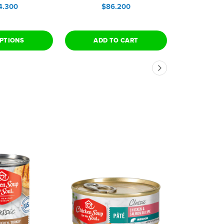
4.300
$86.200
$1
PTIONS
ADD TO CART
ADD 