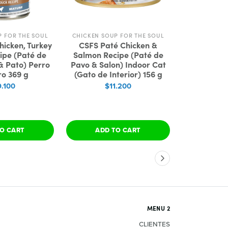
P FOR THE SOUL
CHICKEN SOUP FOR THE SOUL
MO
hicken, Turkey
CSFS Paté Chicken &
Monello 
ipe (Paté de
Salmon Recipe (Paté de
$3
 & Pato) Perro
Pavo & Salon) Indoor Cat
o 369 g
(Gato de Interior) 156 g
9.100
$11.200
O CART
ADD TO CART
SEE 
MENU 2
CLIENTES