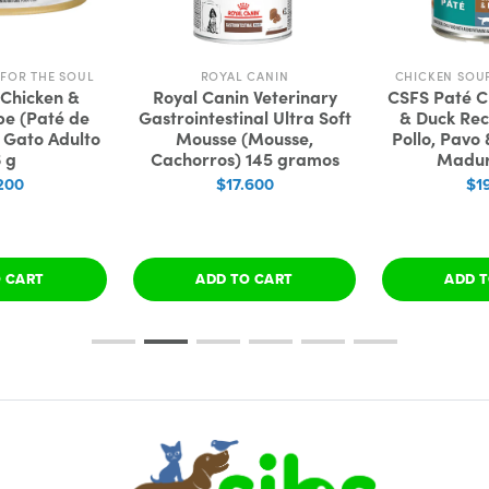
FOR THE SOUL
ROYAL CANIN
CHICKEN SOU
 Chicken &
Royal Canin Veterinary
CSFS Paté C
pe (Paté de
Gastrointestinal Ultra Soft
& Duck Rec
 Gato Adulto
Mousse (Mousse,
Pollo, Pavo
 g
Cachorros) 145 gramos
Madur
200
$17.600
$1
O CART
ADD TO CART
ADD T