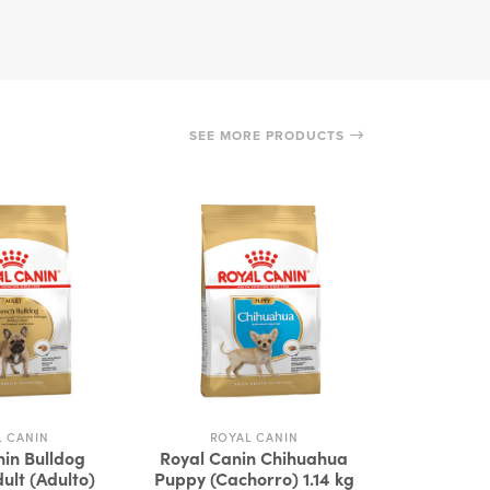
SEE MORE PRODUCTS
L CANIN
ROYAL CANIN
ROY
nin Bulldog
Royal Canin Chihuahua
Royal Canin
ult (Adulto)
Puppy (Cachorro) 1.14 kg
(Cacho