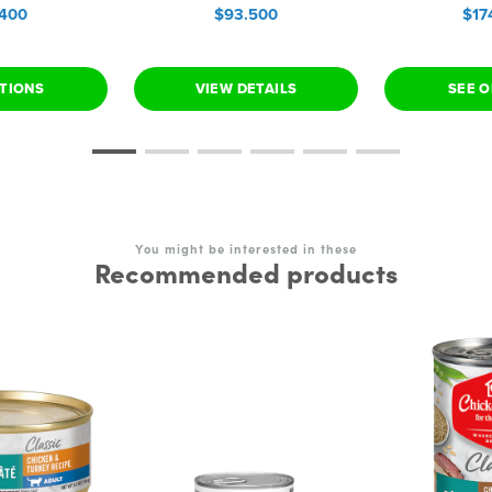
.400
$93.500
$17
PTIONS
VIEW DETAILS
SEE O
You might be interested in these
Recommended products