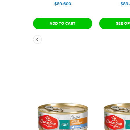
$89.600
$83
ADD TO CART
SEE O