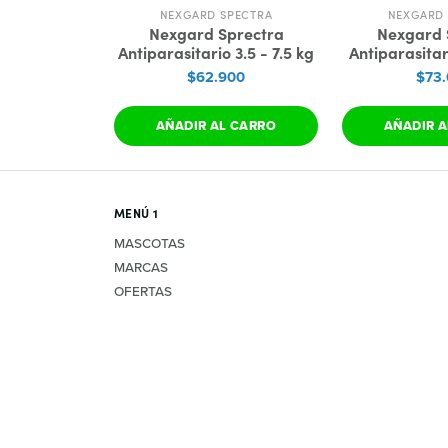
NEXGARD SPECTRA
NEXGARD 
Nexgard Sprectra
Nexgard 
Antiparasitario 3.5 - 7.5 kg
Antiparasitari
$62.900
$73
AÑADIR AL CARRO
AÑADIR A
MENÚ 1
MASCOTAS
MARCAS
OFERTAS