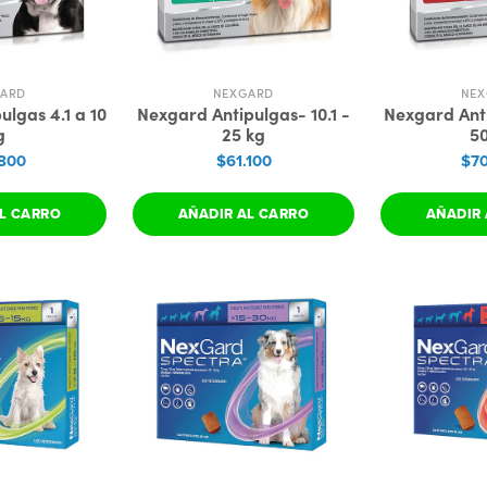
GARD
NEXGARD
NEX
lgas 4.1 a 10
Nexgard Antipulgas- 10.1 -
Nexgard Anti
g
25 kg
50
800
$61.100
$70
L CARRO
AÑADIR AL CARRO
AÑADIR 