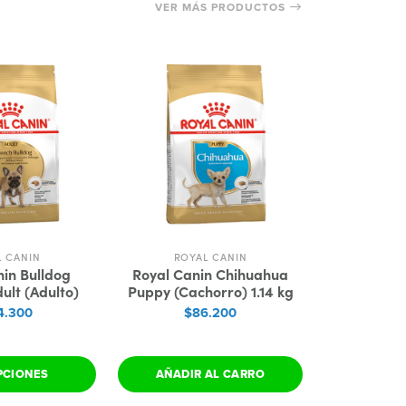
VER MÁS PRODUCTOS
L CANIN
ROYAL CANIN
ROY
nin Bulldog
Royal Canin Chihuahua
Royal Canin
ult (Adulto)
Puppy (Cachorro) 1.14 kg
(Cacho
4.300
$86.200
$1
PCIONES
AÑADIR AL CARRO
AÑADIR