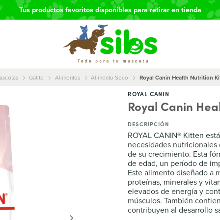
Tus productos favo
ascotas
Gatito
Alimentos
Alimento Seco
Royal Canin Health Nutrition Kit
ROYAL CANIN
Royal Canin Healt
DESCRIPCIÓN
ROYAL CANIN® Kitten está 
necesidades nutricionales d
de su crecimiento. Esta fó
de edad, un período de im
Este alimento diseñado a 
proteínas, minerales y vit
elevados de energía y cont
músculos. También contien
contribuyen al desarrollo s