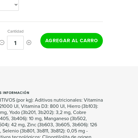
Cantidad
AGREGAR AL CARRO
1
S INFORMACIÓN
TIVOS (por kg): Aditivos nutricionales: Vitamina
21000 UI, Vitamina D3: 800 UI, Hierro (3b103):
 mg, Yodo (3b201, 3b202): 3,2 mg, Cobre
b405, 3b406): 10 mg, Manganeso (3b502,
04): 42 mg, Zinc (3b603, 3b605, 3b606): 126
 Selenio (3b801, 3b811, 3b812): 0,05 mg -
tivos tecnológicos: Clinoptilolita de origen