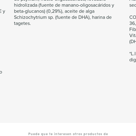
hidrolizada (fuente de manano-oligosacáridos y
sed
E y
beta-glucanos) (0,29%), aceite de alga
Schizochytrium sp. (fuente de DHA), harina de
CO
tagetes.
36,
Fib
Vi
(DH
*L.
dig
io
Puede que te interesen otros productos de