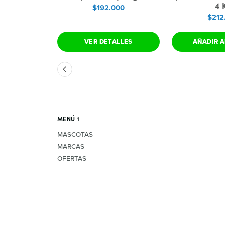
 1.5 kg
4 
$192.000
000
$212
 CARRO
VER DETALLES
AÑADIR A
MENÚ 1
MASCOTAS
MARCAS
OFERTAS