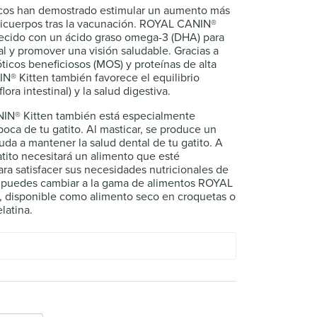
ticos han demostrado estimular un aumento más
nticuerpos tras la vacunación. ROYAL CANIN®
uecido con un ácido graso omega-3 (DHA) para
al y promover una visión saludable. Gracias a
icos beneficiosos (MOS) y proteínas de alta
N® Kitten también favorece el equilibrio
ora intestinal) y la salud digestiva.
IN® Kitten también está especialmente
oca de tu gatito. Al masticar, se produce un
uda a mantener la salud dental de tu gatito. A
atito necesitará un alimento que esté
a satisfacer sus necesidades nutricionales de
a, puedes cambiar a la gama de alimentos ROYAL
, disponible como alimento seco en croquetas o
latina.