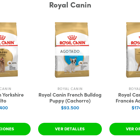
Royal Canin
AGOTADO
CANIN
ROYAL CANIN
ROYA
 Yorkshire
Royal Canin French Bulldog
Royal Ca
lto
Puppy (Cachorro)
Francés Ad
.400
$93.500
$17
CIONES
VER DETALLES
VER O