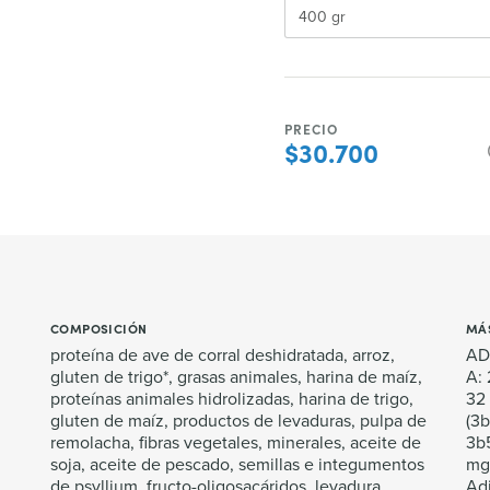
PRECIO
$30.700
COMPOSICIÓN
MÁ
proteína de ave de corral deshidratada, arroz,
ADI
gluten de trigo*, grasas animales, harina de maíz,
A: 
proteínas animales hidrolizadas, harina de trigo,
32
gluten de maíz, productos de levaduras, pulpa de
(3
remolacha, fibras vegetales, minerales, aceite de
3b5
soja, aceite de pescado, semillas e integumentos
mg,
de psyllium, fructo-oligosacáridos, levadura
Adi