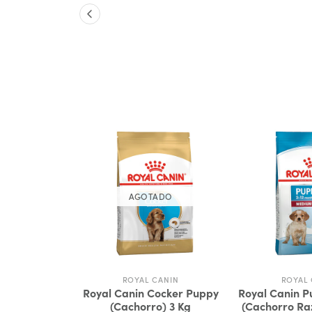
AGOTADO
ANIN
ROYAL CANIN
ROYAL 
uppy X-Small
Royal Canin Cocker Puppy
Royal Canin 
/ Razas
(Cachorro) 3 Kg
(Cachorro R