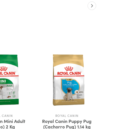
L CANIN
ROYAL CANIN
MO
n Mini Adult
Royal Canin Puppy Pug
Monello 
to) 2 Kg
(Cachorro Pug) 1.14 kg
$3