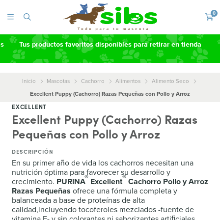
0
as
Tus productos favoritos disponibles para retirar en tienda
Inicio
Mascotas
Cachorro
Alimentos
Alimento Seco
Excellent Puppy (Cachorro) Razas Pequeñas con Pollo y Arroz
EXCELLENT
Excellent Puppy (Cachorro) Razas
Pequeñas con Pollo y Arroz
DESCRIPCIÓN
En su primer año de vida los cachorros necesitan una
nutrición óptima para favorecer su desarrollo y
®
®
crecimiento.
PURINA
Excellent
Cachorro Pollo y Arroz
Razas Pequeñas
ofrece una fórmula completa y
balanceada a base de proteínas de alta
calidad,incluyendo tocoferoles mezclados -fuente de
vitamina E- y sin colorantes ni saborizantes artiﬁciales,