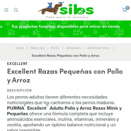
0
as
Tus productos favoritos disponibles para retirar en tienda
Inicio
Mascotas
Perro
Alimentos
Alimento Seco
Excellent Razas Pequeñas con Pollo y Arroz
EXCELLENT
Excellent Razas Pequeñas con Pollo
y Arroz
DESCRIPCIÓN
Los perros adultos tienen diferentes necesidades
nutricionales que los cachorros o los perros maduros.
®
®
PURINA
Excellent
Adulto Pollo y Arroz Razas Minis y
Pequeñas
ofrece una fórmula completa que incluye
aminoácidos esenciales, inulina, vitaminas, minerales y
zeolita, aportando un óptimo balance nutricional y un
sabor irresistible.