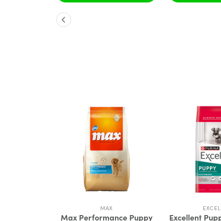
X
MAX
EXCEL
nce Adulto
Max Performance Puppy
Excellent Pup