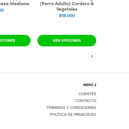
Raza Mediana
(Perro Adulto) Cordero &
Dog (Perro
Vegetales
Meal & R
$0
(Formula 
$18.000
A
$3
PCIONES
VER OPCIONES
AÑADIR
MENÚ 2
CLIENTES
CONTACTO
TÉRMINOS Y CONDICIONES
POLÍTICA DE PRIVACIDAD