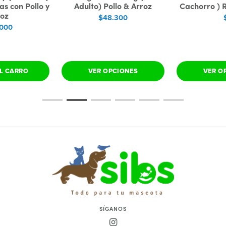
s con Pollo y
Adulto) Pollo & Arroz
Cachorro ) 
roz
$48.300
.000
L CARRO
VER OPCIONES
VER O
SÍGANOS