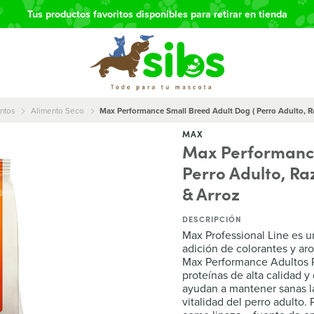
Tus productos favoritos disponibles para retirar en tienda
ntos
Alimento Seco
Max Performance Small Breed Adult Dog ( Perro Adulto, R
MAX
Max Performance
Perro Adulto, Ra
& Arroz
DESCRIPCIÓN
Max Professional Line es u
adición de colorantes y ar
Max Performance Adultos R
proteínas de alta calidad y
ayudan a mantener sanas la
vitalidad del perro adulto