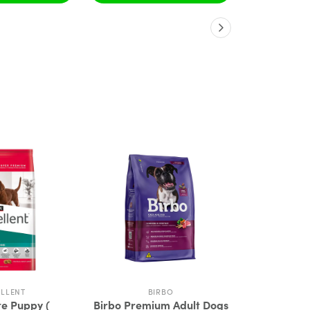
ELLENT
BIRBO
DIAMON
te Puppy (
Birbo Premium Adult Dogs
Diamond N