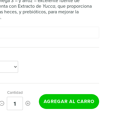
mega 3 – y arroz – excelente fuente de
enta con Extracto de
Yucca
, que proporciona
s heces, y prebióticos, para mejorar la
.
Cantidad
AGREGAR AL CARRO
1