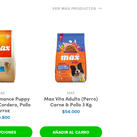
VER MÁS PRODUCTOS
AX
MAX
mance Puppy
Max Vita Adulto (Perro)
Max Vita
Cordero, Pollo
Carne & Pollo 3 Kg
Pequeñas (
rroz
Pol
$54.000
.800
$2
PCIONES
AÑADIR AL CARRO
VER 