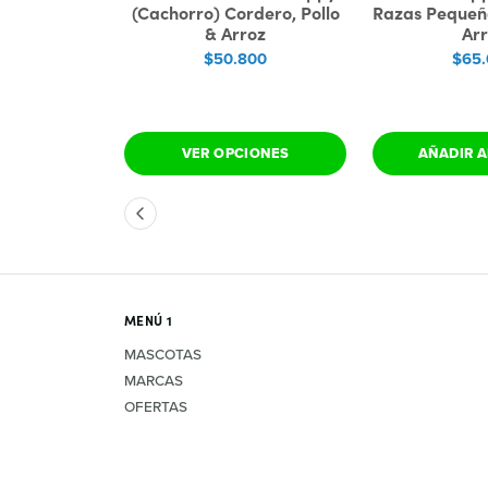
 Adulto)
(Cachorro) Cordero, Pollo
Razas Pequeña
lo & Arroz
& Arroz
Ar
800
$50.800
$65
IONES
VER OPCIONES
AÑADIR A
MENÚ 1
MASCOTAS
MARCAS
OFERTAS