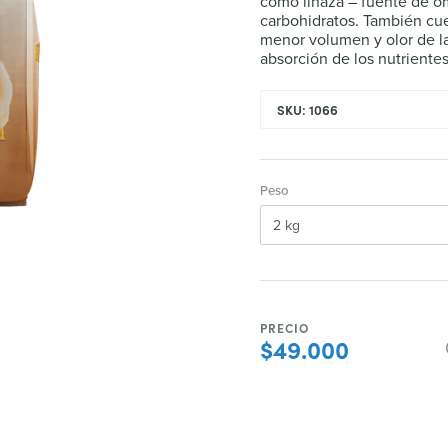
como linaza – fuente de o
carbohidratos. También cu
menor volumen y olor de la
absorción de los nutrientes
SKU: 1066
Peso
PRECIO
$49.000