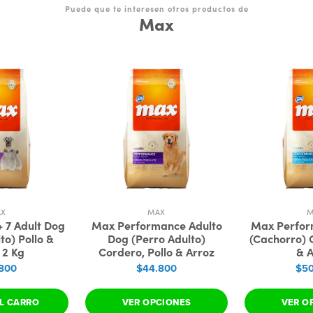
Puede que te interesen otros productos de
Max
AX
MAX
M
 7 Adult Dog
Max Performance Adulto
Max Perfor
to) Pollo &
Dog (Perro Adulto)
(Cachorro) 
 2 Kg
Cordero, Pollo & Arroz
& A
800
$44.800
$50
L CARRO
VER OPCIONES
VER O