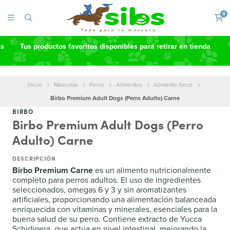
0
as
Tus productos favoritos disponibles para retirar en tienda
Inicio
Mascotas
Perro
Alimentos
Alimento Seco
Birbo Premium Adult Dogs (Perro Adulto) Carne
BIRBO
Birbo Premium Adult Dogs (Perro
Adulto) Carne
DESCRIPCIÓN
Birbo Premium Carne
es un alimento nutricionalmente
completo para perros adultos. El uso de ingredientes
seleccionados, omegas 6 y 3 y sin aromatizantes
artificiales, proporcionando una alimentación balanceada
enriquecida con vitaminas y minerales, esenciales para la
buena salud de su perro. Contiene extracto de Yucca
Schidigera, que actúa en nivel intestinal, mejorando la