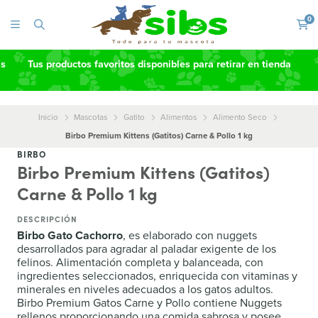
0
as
Tus productos favoritos disponibles para retirar en tienda
Inicio
Mascotas
Gatito
Alimentos
Alimento Seco
Birbo Premium Kittens (Gatitos) Carne & Pollo 1 kg
BIRBO
Birbo Premium Kittens (Gatitos)
Carne & Pollo 1 kg
DESCRIPCIÓN
Birbo Gato Cachorro
, es elaborado con nuggets
desarrollados para agradar al paladar exigente de los
felinos. Alimentación completa y balanceada, con
ingredientes seleccionados, enriquecida con vitaminas y
minerales en niveles adecuados a los gatos adultos.
Birbo Premium Gatos Carne y Pollo contiene Nuggets
rellenos proporcionando una comida sabrosa y posee