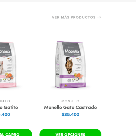
VER MÁS PRODUCTOS
ELLO
MONELLO
MO
o Gatito
Monello Gato Castrado
Monello 
.400
$35.400
$3
AL CARRO
VER OPCIONES
VER 