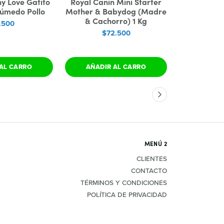
hy Love Gatito
Royal Canin Mini Starter
Royal Can
úmedo Pollo
Mother & Babydog (Madre
(Cachorro
& Cachorro) 1 Kg
.500
$8
$72.500
AL CARRO
AÑADIR AL CARRO
AÑADIR
MENÚ 2
CLIENTES
CONTACTO
TÉRMINOS Y CONDICIONES
POLÍTICA DE PRIVACIDAD