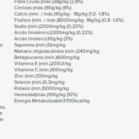
Fibra Cruda (máx.)28g/kg (2,8%)
Cenizas (máx.)90g/kg (9%)
Calcio (mín. / máx.)10g/kg - 18g/kg (1,0- 1,8%)
Fósforo (mín. / máx.)8000mg/kg -16g/kg (0,8 -1,6%)
Sodio (mín.)2000mg/kg (0,20%)
Acido linolénico2200mg/kg (0,22%)
Acido linoleico30g/kg (3%)
de
Saponina (mín.)12mg/kg
Manano oligosacáridos (mín.)240mg/kg
.
Betaglucanos (mín.)600mg/kg
Vitamina E (mín.)200UI/kg
Vitamina C (mín.)100mg/kg
Zinc (mín.)130mg/kg
Selenio (mín.)0,3mg/kg
Potasio (mín.)5000mg/kg
Humedad(máx.)100g/kg (10%)
Energía Metabolizable3700kcal/kg
os,
de
de