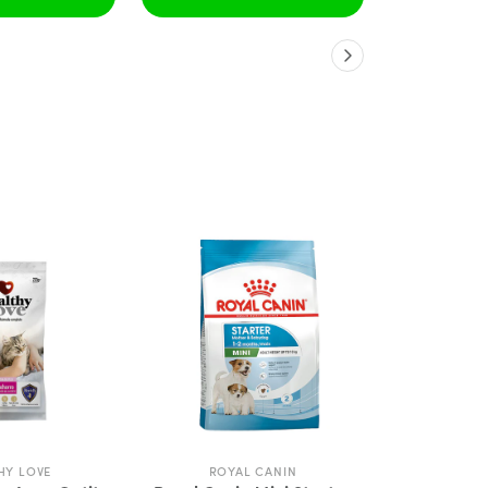
HY LOVE
ROYAL CANIN
ROY