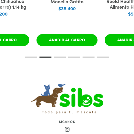
n Chihuahua
Reeld Healt
Monello Gatito
rro) 1.14 kg
Alimento H
$35.400
.200
$5
L CARRO
AÑADIR AL CARRO
AÑADIR 
SÍGANOS