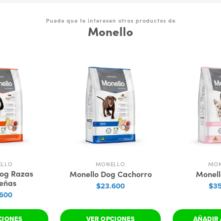
Puede que te interesen otros productos de
Monello
ELLO
MONELLO
MON
Dog Razas
Monello Dog Cachorro
Monell
eñas
$23.600
$35
.600
CIONES
VER OPCIONES
AÑADIR 