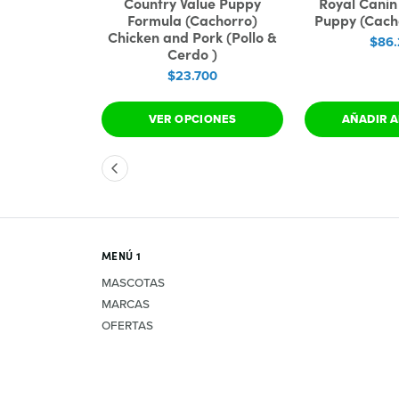
uppy Medium
Country Value Puppy
Royal Cani
za Mediana)
Formula (Cachorro)
Puppy (Cacho
g
Chicken and Pork (Pollo &
$86
Cerdo )
700
$23.700
 CARRO
VER OPCIONES
AÑADIR A
MENÚ 1
MASCOTAS
MARCAS
OFERTAS