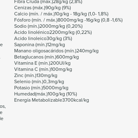
Fibra Cruda (máx.)28g/kg (2,8%)
Cenizas (máx.)90g/kg (9%)
Calcio (mín. / máx.)10g/kg - 18g/kg (1,0- 1,8%)
Fósforo (mín. / máx.)8000mg/kg -16g/kg (0,8 -1,6%)
Sodio (mín.)2000mg/kg (0,20%)
Acido linolénico2200mg/kg (0,22%)
Acido linoleico30g/kg (3%)
de
Saponina (mín.)12mg/kg
Manano oligosacáridos (mín.)240mg/kg
.
Betaglucanos (mín.)600mg/kg
Vitamina E (mín.)200UI/kg
Vitamina C (mín.)100mg/kg
Zinc (mín.)130mg/kg
Selenio (mín.)0,3mg/kg
Potasio (mín.)5000mg/kg
Humedad(máx.)100g/kg (10%)
Energía Metabolizable3700kcal/kg
os,
de
de