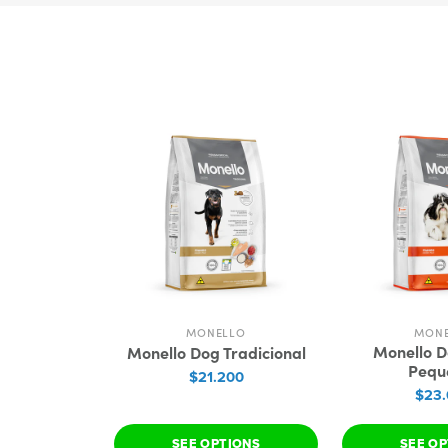
MONELLO
MON
Monello 
Monello Dog Tradicional
Pequ
$21.200
$23
SEE OPTIONS
SEE O