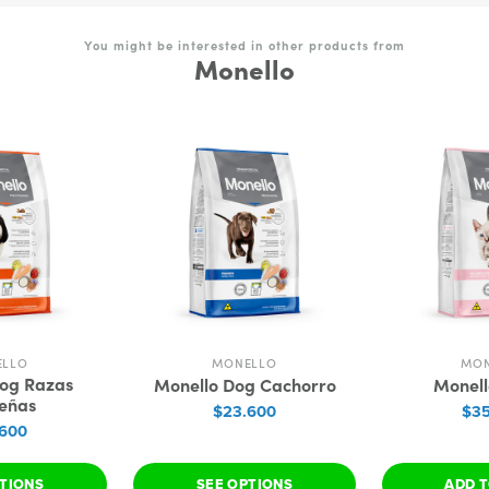
You might be interested in other products from
Monello
ELLO
MONELLO
MON
Dog Razas
Monello Dog Cachorro
Monell
eñas
$23.600
$35
.600
PTIONS
SEE OPTIONS
ADD T