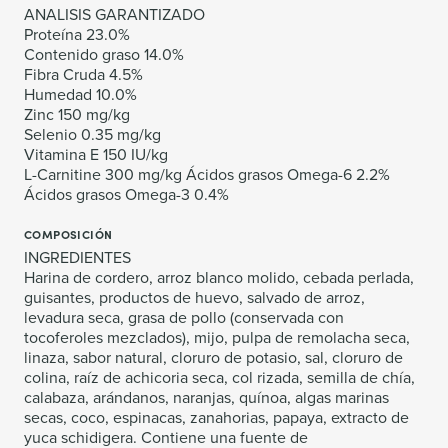
ANALISIS GARANTIZADO
Proteína 23.0%
Contenido graso 14.0%
Fibra Cruda 4.5%
Humedad 10.0%
Zinc 150 mg/kg
Selenio 0.35 mg/kg
Vitamina E 150 IU/kg
L-Carnitine 300 mg/kg Ácidos grasos Omega-6 2.2%
Ácidos grasos Omega-3 0.4%
COMPOSICIÓN
INGREDIENTES
Harina de cordero, arroz blanco molido, cebada perlada,
guisantes, productos de huevo, salvado de arroz,
levadura seca, grasa de pollo (conservada con
tocoferoles mezclados), mijo, pulpa de remolacha seca,
linaza, sabor natural, cloruro de potasio, sal, cloruro de
colina, raíz de achicoria seca, col rizada, semilla de chía,
calabaza, arándanos, naranjas, quínoa, algas marinas
secas, coco, espinacas, zanahorias, papaya, extracto de
yuca schidigera. Contiene una fuente de