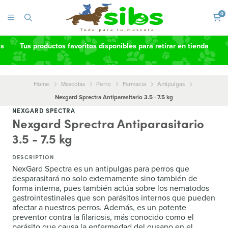
0
as
Tus productos favoritos disponibles para retirar en tienda
Home
Mascotas
Perro
Farmacia
Antipulgas
Nexgard Sprectra Antiparasitario 3.5 - 7.5 kg
NEXGARD SPECTRA
Nexgard Sprectra Antiparasitario
3.5 - 7.5 kg
DESCRIPTION
NexGard Spectra es un antipulgas para perros que
desparasitará no solo externamente sino también de
forma interna, pues también actúa sobre los nematodos
gastrointestinales que son parásitos internos que pueden
afectar a nuestros perros. Además, es un potente
preventor contra la filariosis, más conocido como el
parásito que causa la enfermedad del gusano en el