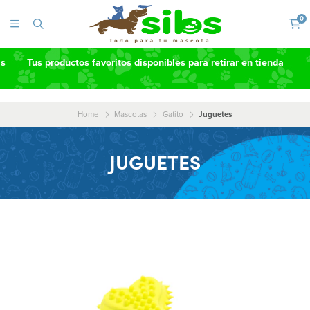
0
as
Tus productos favoritos disponibles para retirar en tienda
Home
Mascotas
Gatito
Juguetes
JUGUETES