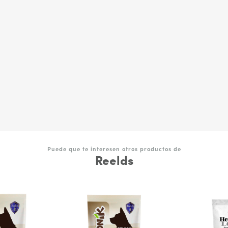
Puede que te interesen otros productos de
Reelds