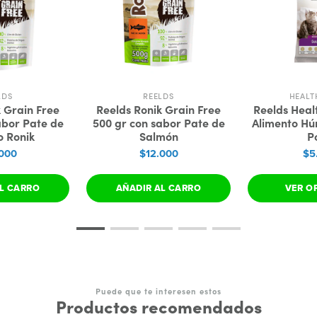
LDS
REELDS
HEALT
 Grain Free
Reelds Ronik Grain Free
Reelds Heal
abor Pate de
500 gr con sabor Pate de
Alimento Hú
o Ronik
Salmón
P
000
$12.000
$5
L CARRO
AÑADIR AL CARRO
VER O
Puede que te interesen estos
Productos recomendados