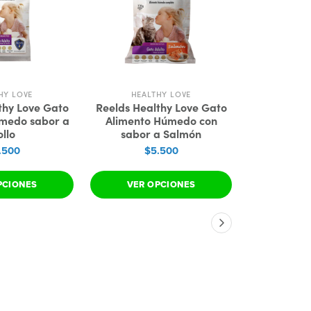
HY LOVE
HEALTHY LOVE
HEAL
thy Love Gato
Reelds Healthy Love Gato
Reelds Hea
medo sabor a
Alimento Húmedo con
Alimento
ollo
sabor a Salmón
sabo
.500
$5.500
$
PCIONES
VER OPCIONES
VER 