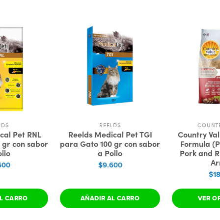
LDS
REELDS
COUNT
cal Pet RNL
Reelds Medical Pet TGI
Country Va
 gr con sabor
para Gato 100 gr con sabor
Formula (P
llo
a Pollo
Pork and R
Ar
600
$9.600
$1
L CARRO
AÑADIR AL CARRO
VER O