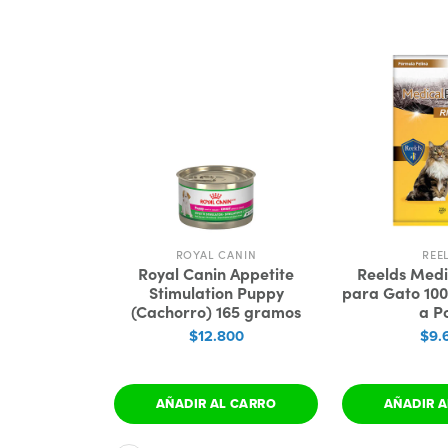
VALUE
ROYAL CANIN
REE
Cat Formula
Royal Canin Appetite
Reelds Medi
Chicken and
Stimulation Puppy
para Gato 100
(Pollo &
(Cachorro) 165 gramos
a Po
do)
$12.800
$9.
00
IONES
AÑADIR AL CARRO
AÑADIR A