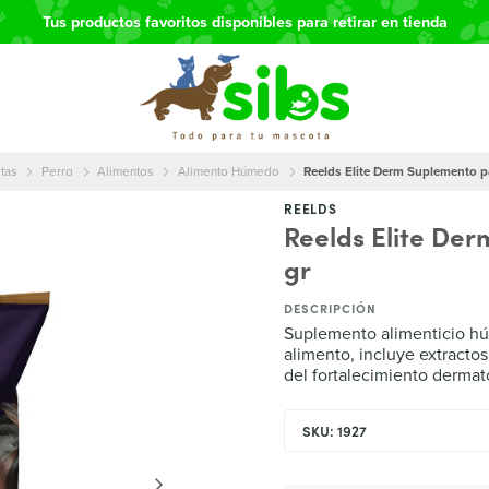
Tus productos favoritos disponibles para retirar en tienda
tas
Perro
Alimentos
Alimento Húmedo
Reelds Elite Derm Suplemento p
REELDS
Reelds Elite De
gr
DESCRIPCIÓN
Suplemento alimenticio hú
alimento, incluye extractos
del fortalecimiento dermat
SKU: 1927