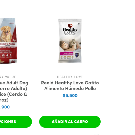
RY VALUE
HEALTHY LOVE
NUTR
lue Adult Dog
Reeld Healthy Love Gatito
Nutra Nu
erro Adulto)
Alimento Húmedo Pollo
(Ca
ice (Cerdo &
$5.500
$3
roz)
8.900
PCIONES
AÑADIR AL CARRO
VER 