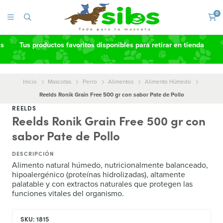
0
as
Tus productos favoritos disponibles para retirar en tienda
Inicio
Mascotas
Perro
Alimentos
Alimento Húmedo
Reelds Ronik Grain Free 500 gr con sabor Pate de Pollo
REELDS
Reelds Ronik Grain Free 500 gr con
sabor Pate de Pollo
DESCRIPCIÓN
Alimento natural húmedo, nutricionalmente balanceado,
hipoalergénico (proteínas hidrolizadas), altamente
palatable y con extractos naturales que protegen las
funciones vitales del organismo.
SKU: 1815