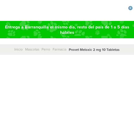
0
Entrega a Barranquilla el mismo día, resto del país de 1 a 5 días
hábiles
Inicio
Mascotas
Perro
Farmacia
Provet Meloxic 2 mg 10 Tabletas
DESCRIPCIÓN
¿Sabías que la inflamación y el dolor pueden afectar
significativamente la calidad de vida de tu perro?
¡Descubre cómo ayudarlo con MELOXIC TABLETAS.
MELOXIC TABLETAS es un antiinflamatorio, analgésico,
antipirético y antiexudativo COX-2 preferencial para uso
oral en perros. Saborizado a fresa, asegura una excelente
aceptación por parte de las mascotas. Está
especialmente formulado para tratar trastornos músculo-