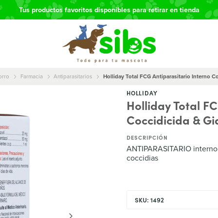
Tus productos favoritos disponibles para retirar en tienda
orro
Farmacia
Antiparasitarios
Holliday Total FCG Antiparasitario Interno C
HOLLIDAY
Holliday Total F
Coccidicida & Gi
DESCRIPCIÓN
ANTIPARASITARIO interno en
coccidias
SKU: 1492