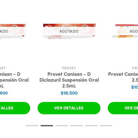
TADO
AGOTADO
AGO
VET
PROVET
PR
nisan - D
Provet Canisan - D
Provet Canis
spensión Oral
Diclazuril Suspensión Oral
2.
mL
2.5mL
$1
.400
$18.500
TALLES
VER DETALLES
VER D