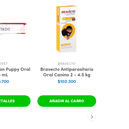
TADO
OVET
BRAVECTO
BR
an Puppy Oral
Bravecto Antiparasitario
Bravecto A
5 mL
Oral Canino 2 - 4.5 kg
Oral Cani
0.700
$103.300
$1
ETALLES
AÑADIR AL CARRO
AÑADIR