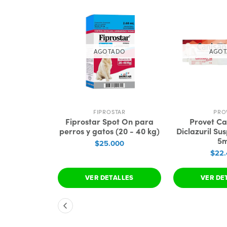
AGOTADO
AGO
DAY
FIPROSTAR
PRO
Total F
Fiprostar Spot On para
Provet Ca
io Interno
perros y gatos (20 - 40 kg)
Diclazuril Su
n 15 mL
5
$25.000
000
$22
 CARRO
VER DETALLES
VER DE