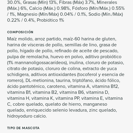
30.0%, Grasas (Mín) 13%, Fibras (Máx) 3.7%, Minerales
(Máx.) 6%, Calcio (Máx.) 0.98%, Fósforo (Mín/Máx.) 0.55%
/ 1%, Magnesio (Mín/Máx) 0.04% / 0.1%, Sodio (Mín./Máx)
0.22% / 0.4%, Probiótico 1%
COMPOSICIÓN
Maíz molido, arroz partido, maíz-60 harina de gluten,
harina de vísceras de pollo, semillas de lino, grasa de
pollo, hígado de pollo, refinado de aceite de pescado,
pulpa de remolacha, huevo en polvo, aditivo probiótico
(1% mannanoligossacarídeos), inulina, cloruro de potasio,
citrato de potasio, cloruro de colina, extracto de yuca
schidigera, aditivos antioxidantes (tocoferol y esencia de
romero), DL-metionina, taurina, triptófano, ácido fólico,
ácido pantoténico, caroteno, vitamina A, vitamina B12,
vitamina B1, vitamina B2, vitamina B6, vitamina D,
vitamina H, vitamina K, vitamina PP, vitamina E, vitamina
C, cobre quelado, quelato de hierro, manganeso
quelado, enriquecido selenio levadura, zinc quelado,
hidroyoduro calcio.
TIPO DE MASCOTA