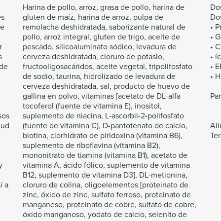
Harina de pollo, arroz, grasa de pollo, harina de
Dos
es
gluten de maíz, harina de arroz, pulpa de
Dos
te
remolacha deshidratada, saborizante natural de
• 
pollo, arroz integral, gluten de trigo, aceite de
• 
r
pescado, silicoaluminato sódico, levadura de
• C
s
cerveza deshidratada, cloruro de potasio,
• í
 de
fructooligosacáridos, aceite vegetal, tripolifosfato
• 
de sodio, taurina, hidrolizado de levadura de
• 
cerveza deshidratada, sal, producto de huevo de
gallina en polvo, vitaminas [acetato de DL-alfa
Pa
tocoferol (fuente de vitamina E), inositol,
sos
suplemento de niacina, L-ascorbil-2-polifosfato
lud
(fuente de vitamina C), D-pantotenato de calcio,
Ali
biotina, clorhidrato de piridoxina (vitamina B6),
Ter
suplemento de riboflavina (vitamina B2),
mononitrato de tiamina (vitamina B1), acetato de
y
vitamina A, ácido fólico, suplemento de vitamina
l
B12, suplemento de vitamina D3], DL-metionina,
í a
cloruro de colina, oligoelementos [proteinato de
zinc, óxido de zinc, sulfato ferroso, proteinato de
manganeso, proteinato de cobre, sulfato de cobre,
óxido manganoso, yodato de calcio, selenito de