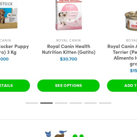
 STOCK
CANIN
ROYAL CANIN
ROYA
Cocker Puppy
Royal Canin Health
Royal Canin 
o) 3 Kg
Nutrition Kitten (Gatito)
Terrier (P
Alimento 
.000
$30.700
gr
$1
ETAILS
SEE OPTIONS
ADD T