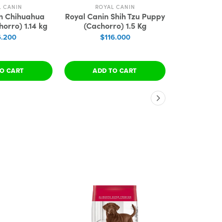
L CANIN
ROYAL CANIN
ROY
n Chihuahua
Royal Canin Shih Tzu Puppy
Royal Cani
orro) 1.14 kg
(Cachorro) 1.5 Kg
(Cach
.200
$116.000
$1
O CART
ADD TO CART
VIEW