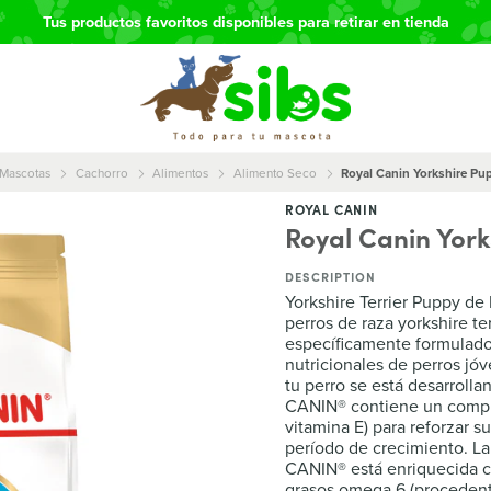
Tus productos favoritos disponibles para retirar en tienda
Mascotas
Cachorro
Alimentos
Alimento Seco
Royal Canin Yorkshire Pup
ROYAL CANIN
Royal Canin York
DESCRIPTION
Yorkshire Terrier Puppy d
perros de raza yorkshire te
específicamente formulado
nutricionales de perros jó
tu perro se está desarroll
CANIN® contiene un comple
vitamina E) para reforzar 
período de crecimiento. La
CANIN® está enriquecida c
grasos omega 6 (procedente