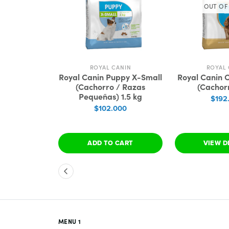
OUT OF
ANIN
ROYAL CANIN
ROYAL 
Yorkshire
Royal Canin Puppy X-Small
Royal Canin 
to
(Cachorro / Razas
(Cachorr
Pequeñas) 1.5 kg
400
$192
$102.000
TIONS
ADD TO CART
VIEW D
MENU 1