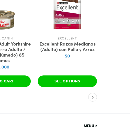
L CANIN
EXCELLENT
EX
Adult Yorkshire
Excellent Razas Medianas
Excellent K
erro Adulto /
(Adulto) con Pollo y Arroz
con Po
Húmedo) 85
$0
$3
amos
5.000
O CART
SEE OPTIONS
ADD 
MENU 2