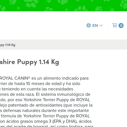
EN
0
py 1.14 Kg
shire Puppy 1.14 Kg
e ROYAL CANIN® es un alimento indicado para
rrier de hasta 10 meses de edad y ha sido
 teniendo en cuenta las necesidades
venes de esta raza. El sistema inmunológico de
ando, por eso Yorkshire Terrier Puppy de ROYAL
jo patentado de antioxidantes (que incluye la
sus defensas naturales durante este importante
 fórmula de Yorkshire Terrier Puppy de ROYAL
on ácidos grasos omega 3 (EPA y DHA), ácidos
s del aceite de borraja), así como biotina, para