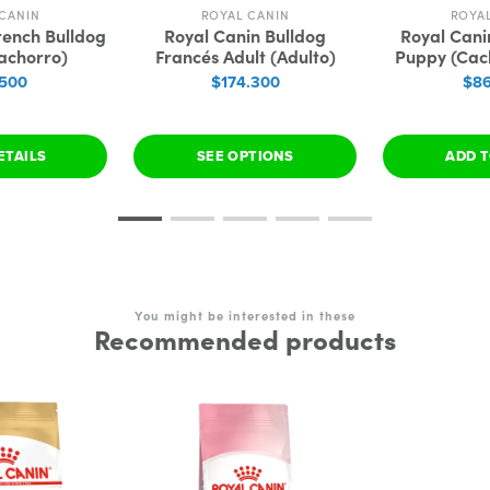
CANIN
ROYAL CANIN
ROYA
rench Bulldog
Royal Canin Bulldog
Royal Cani
achorro)
Francés Adult (Adulto)
Puppy (Cach
.500
$174.300
$86
ETAILS
SEE OPTIONS
ADD T
You might be interested in these
Recommended products