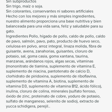
Sin subproductos
Sin trigo, maíz o soja.
Sin colorantes, conservantes ni sabores artificiales
Hecho con los mejores y más simples ingredientes,
nuestro alimento proporciona una base nutritiva y bien
balanceada para una vida sana, feliz y saludable para su
gato.
Ingredientes Pollo, hígado de pollo, caldo de pollo, caldo
de pavo, salmón, pavo, pato, producto de huevo seco,
celulosa en polvo, arroz integral, linaza molida, fibra de
guisante, avena, zanahorias, guisantes, cloruro de
potasio, sal, goma casia, goma xantana, taurina,
manzanas, arándanos rojos, algas secas, vitaminas
(mononitrato de tiamina, suplemento de vitamina E,
suplemento de niacina, pantotenato de calcio D,
clorhidrato de piridoxina, suplemento de riboflavina,
suplemento de vitamina A, biotina, suplemento de
vitamina D3, suplemento de vitamina B12, ácido fólico),
inulina, cloruro de colina, minerales (sulfato ferroso,
óxido de zinc, proteinato de cobre, yoduro de potasio,
sulfato de manganeso, selenito de sodio), extracto de
yucca schidigera, perejil..