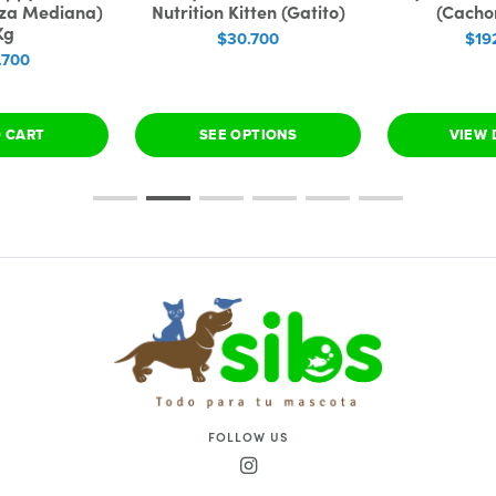
aza Mediana)
Nutrition Kitten (Gatito)
(Cacho
Kg
$30.700
$19
.700
O CART
SEE OPTIONS
VIEW 
FOLLOW US