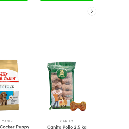
F STOCK
L CANIN
CANITO
TASTE 
 Cocker Puppy
Taste of t
Canito Pollo 2.5 kg