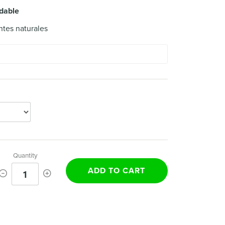
udable
ntes naturales
Quantity
ADD TO CART
1