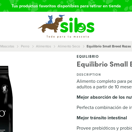
Tus productos favoritos disponibles para retirar en tienda
Mascotas
Perro
Alimentos
Alimento Seco
Equilibrio Small Breed Raza
EQUILIBRIO
Equilibrio Smal
DESCRIPTION
Alimento completo para per
adultos a partir de 10 mese
Mejor absorción de los nu
Perfecta combinación de i
Mejor tránsito intestinal
Provee prebióticos y probió