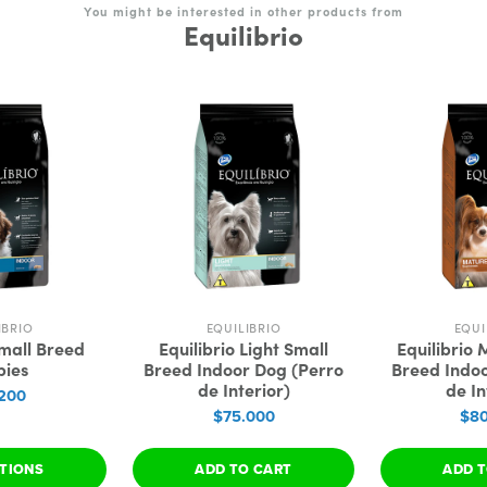
You might be interested in other products from
Equilibrio
IBRIO
EQUILIBRIO
EQUI
Small Breed
Equilibrio Light Small
Equilibrio
pies
Breed Indoor Dog (Perro
Breed Indoo
de Interior)
de In
200
$75.000
$80
PTIONS
ADD TO CART
ADD T