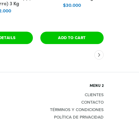
rro) 3 Kg
Mountain 
$30.000
with La
2.000
(Corder
$
DETAILS
ADD TO CART
SEE 
MENU 2
CLIENTES
CONTACTO
TÉRMINOS Y CONDICIONES
POLÍTICA DE PRIVACIDAD