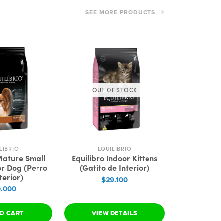
SEE MORE PRODUCTS
OUT OF STOCK
LIBRIO
EQUILIBRIO
EQU
 Mature Small
Equilibro Indoor Kittens
Equilibri
r Dog (Perro
(Gatito de Interior)
(Bola
terior)
$29.100
$2
.000
O CART
VIEW DETAILS
SEE 