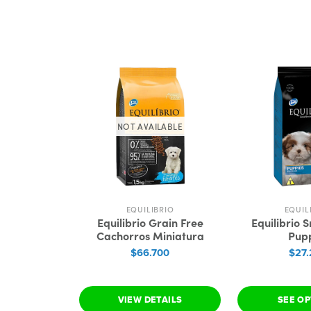
NOT AVAILABLE
EQUILIBRIO
EQUIL
Equilibrio Grain Free
Equilibrio 
Cachorros Miniatura
Pup
$66.700
$27.
VIEW DETAILS
SEE O