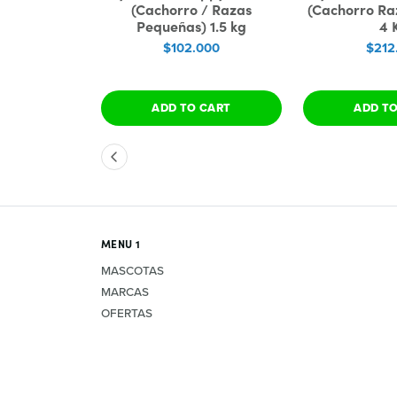
ies
(Cachorro / Razas
(Cachorro R
Pequeñas) 1.5 kg
4 
00
$102.000
$212
TIONS
ADD TO CART
ADD T
MENU 1
MASCOTAS
MARCAS
OFERTAS