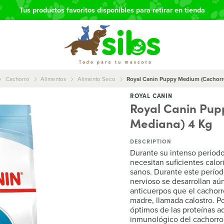
Tus productos favoritos disponibles para retirar en tienda
Cachorro
Alimentos
Alimento Seco
Royal Canin Puppy Medium (Cachorr
ROYAL CANIN
Royal Canin Pu
Mediana) 4 Kg
DESCRIPTION
Durante su intenso periodo
necesitan suficientes calor
sanos. Durante este períod
nervioso se desarrollan aú
anticuerpos que el cachorro
madre, llamada calostro. Po
óptimos de las proteínas a
inmunológico del cachorr