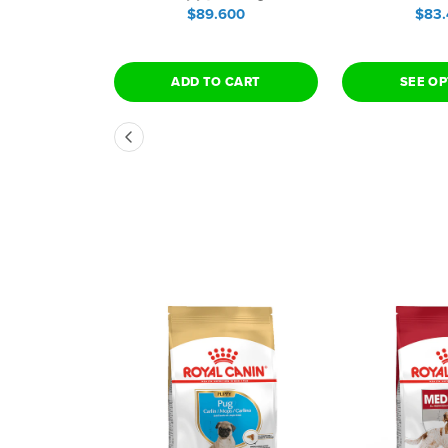
$89.600
$83
ADD TO CART
SEE O