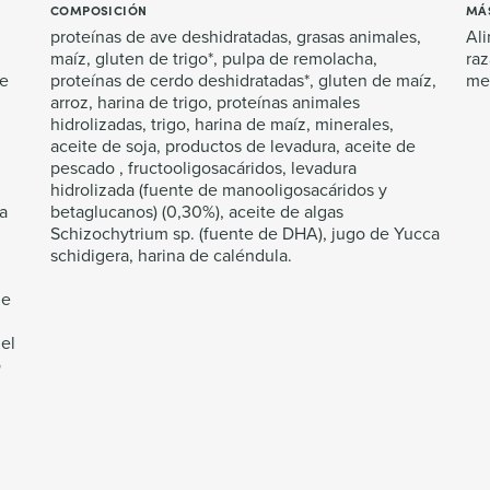
COMPOSICIÓN
MÁ
proteínas de ave deshidratadas, grasas animales,
Ali
maíz, gluten de trigo*, pulpa de remolacha,
raz
de
proteínas de cerdo deshidratadas*, gluten de maíz,
me
arroz, harina de trigo, proteínas animales
hidrolizadas, trigo, harina de maíz, minerales,
aceite de soja, productos de levadura, aceite de
pescado , fructooligosacáridos, levadura
hidrolizada (fuente de manooligosacáridos y
na
betaglucanos) (0,30%), aceite de algas
Schizochytrium sp. (fuente de DHA), jugo de Yucca
schidigera, harina de caléndula.
ue
el
o