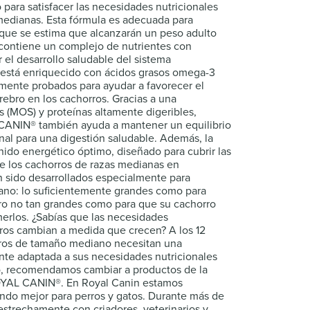
para satisfacer las necesidades nutricionales
medianas. Esta fórmula es adecuada para
 que se estima que alcanzarán un peso adulto
a contiene un complejo de nutrientes con
 el desarrollo saludable del sistema
 está enriquecido con ácidos grasos omega-3
amente probados para ayudar a favorecer el
rebro en los cachorros. Gracias a una
 (MOS) y proteínas altamente digeribles,
NIN® también ayuda a mantener un equilibrio
tinal para una digestión saludable. Además, la
ido energético óptimo, diseñado para cubrir las
e los cachorros de razas medianas en
n sido desarrollados especialmente para
no: lo suficientemente grandes como para
ero no tan grandes como para que su cachorro
merlos. ¿Sabías que las necesidades
rros cambian a medida que crecen? A los 12
ros de tamaño mediano necesitan una
nte adaptada a sus necesidades nutricionales
lo, recomendamos cambiar a productos de la
YAL CANIN®. En Royal Canin estamos
do mejor para perros y gatos. Durante más de
strechamente con criadores, veterinarios y