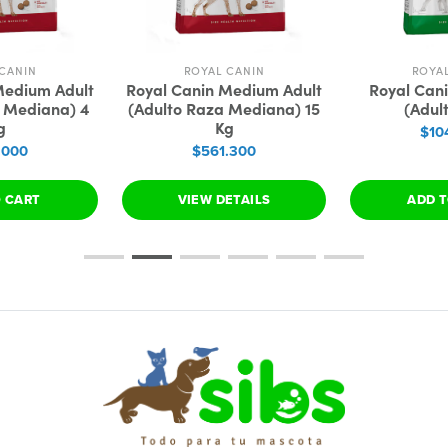
CANIN
ROYAL CANIN
ROYA
Medium Adult
Royal Canin Medium Adult
Royal Cani
a Mediana) 4
(Adulto Raza Mediana) 15
(Adul
g
Kg
$10
.000
$561.300
O CART
VIEW DETAILS
ADD T