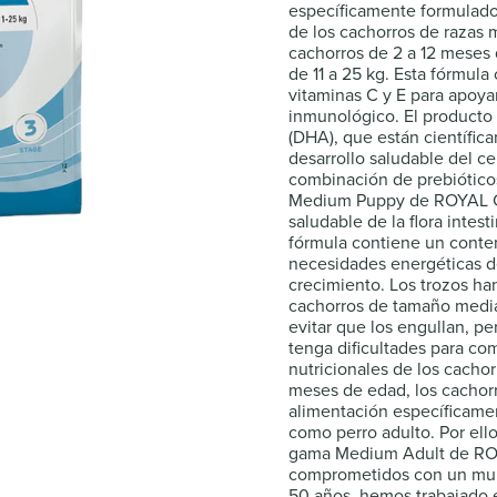
específicamente formulado 
de los cachorros de razas 
cachorros de 2 a 12 meses
de 11 a 25 kg. Esta fórmul
vitaminas C y E para apoyar
inmunológico. El producto
(DHA), que están científic
desarrollo saludable del ce
combinación de prebióticos
Medium Puppy de ROYAL CA
saludable de la flora intes
fórmula contiene un conten
necesidades energéticas d
crecimiento. Los trozos ha
cachorros de tamaño media
evitar que los engullan, p
tenga dificultades para co
nutricionales de los cacho
meses de edad, los cachor
alimentación específicame
como perro adulto. Por el
gama Medium Adult de RO
comprometidos con un mun
50 años, hemos trabajado e