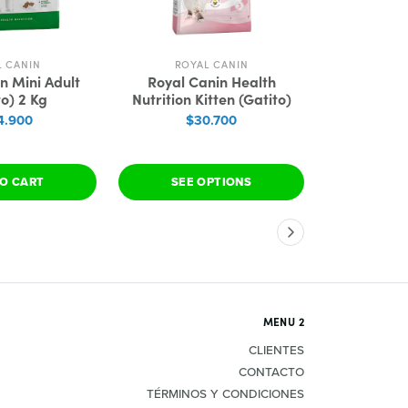
L CANIN
ROYAL CANIN
PR
n Mini Adult
Royal Canin Health
Pro Plan V
to) 2 Kg
Nutrition Kitten (Gatito)
EN Gas
(Gastro
4.900
$30.700
$
O CART
SEE OPTIONS
ADD 
MENU 2
CLIENTES
CONTACTO
TÉRMINOS Y CONDICIONES