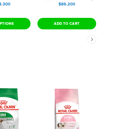
4.300
$86.200
$1
PTIONS
ADD TO CART
ADD 