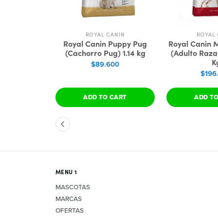
ANIN
ROYAL CANIN
ROYAL 
 Chihuahua
Royal Canin Puppy Pug
Royal Canin 
ro) 1.14 kg
(Cachorro Pug) 1.14 kg
(Adulto Raz
K
200
$89.600
$196
 CART
ADD TO CART
ADD T
MENU 1
MASCOTAS
MARCAS
OFERTAS