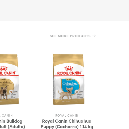
SEE MORE PRODUCTS
L CANIN
ROYAL CANIN
ROY
nin Bulldog
Royal Canin Chihuahua
Royal Canin
ult (Adulto)
Puppy (Cachorro) 1.14 kg
(Cacho