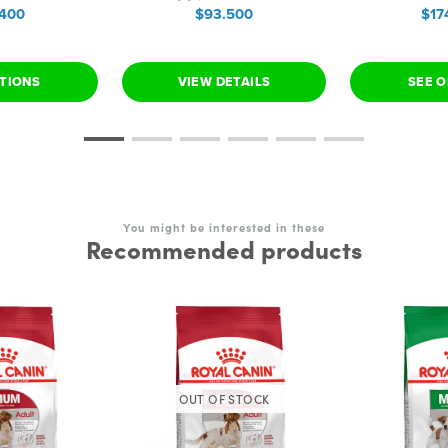
.400
$93.500
$17
PTIONS
VIEW DETAILS
SEE O
You might be interested in these
Recommended products
OUT OF STOCK