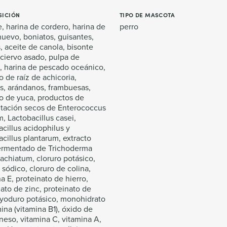
ICIÓN
TIPO DE MASCOTA
, harina de cordero, harina de
perro
huevo, boniatos, guisantes,
, aceite de canola, bisonte
 ciervo asado, pulpa de
, harina de pescado oceánico,
o de raíz de achicoria,
s, arándanos, frambuesas,
to de yuca, productos de
tación secos de Enterococcus
, Lactobacillus casei,
cillus acidophilus y
cillus plantarum, extracto
ermentado de Trichoderma
achiatum, cloruro potásico,
 sódico, cloruro de colina,
a E, proteinato de hierro,
ato de zinc, proteinato de
 yoduro potásico, monohidrato
ina (vitamina B1), óxido de
eso, vitamina C, vitamina A,