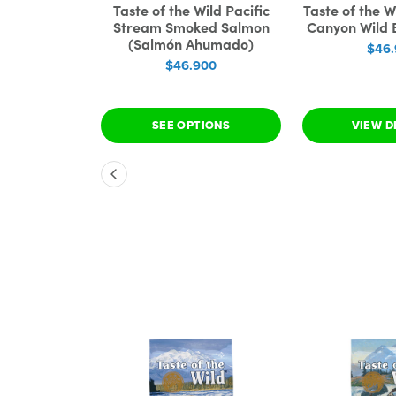
Taste of the Wild Pacific
Taste of the W
Stream Smoked Salmon
Canyon Wild B
(Salmón Ahumado)
$46
$46.900
SEE OPTIONS
VIEW D