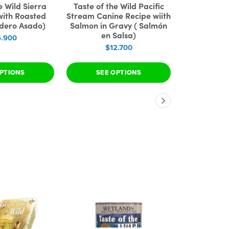
e Wild Sierra
Taste of the Wild Pacific
Taste of th
ith Roasted
Stream Canine Recipe wiith
Canyon Cani
dero Asado)
Salmon in Gravy ( Salmón
Beaf in G
en Salsa)
S
.900
$12.700
$
PTIONS
SEE OPTIONS
SEE 