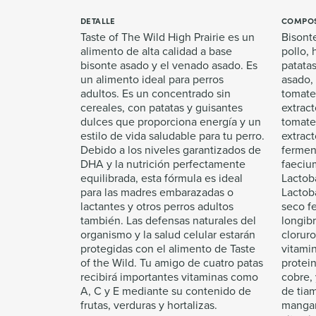
DETALLE
COMPOS
Taste of The Wild High Prairie es un
Bisonte
alimento de alta calidad a base
pollo, 
bisonte asado y el venado asado. Es
patatas
un alimento ideal para perros
asado,
adultos. Es un concentrado sin
tomate
cereales, con patatas y guisantes
extract
dulces que proporciona energía y un
tomate
estilo de vida saludable para tu perro.
extrac
Debido a los niveles garantizados de
fermen
DHA y la nutrición perfectamente
faecium
equilibrada, esta fórmula es ideal
Lactoba
para las madres embarazadas o
Lactoba
lactantes y otros perros adultos
seco f
también. Las defensas naturales del
longibr
organismo y la salud celular estarán
cloruro
protegidas con el alimento de Taste
vitamin
of the Wild. Tu amigo de cuatro patas
protein
recibirá importantes vitaminas como
cobre,
A, C y E mediante su contenido de
de tiam
frutas, verduras y hortalizas.
mangan