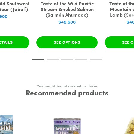
ild Southwest
Taste of the Wild Pacific
Taste of th
oar (Jabalí)
Stream Smoked Salmon
Mountain w
(Salmón Ahumado)
Lamb (Cor
.900
$49.600
$46
ETAILS
SEE OPTIONS
SEE O
You might be interested in these
Recommended products