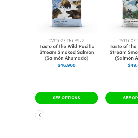
HE WILD
TASTE OF THE WILD
TASTE OF 
ld Southwest
Taste of the Wild Pacific
Taste of the 
 Recipe with
Stream Smoked Salmon
Stream Smo
 (Carne en
(Salmón Ahumado)
(Salmón 
a)
$46.900
$49
00
TIONS
SEE OPTIONS
SEE O