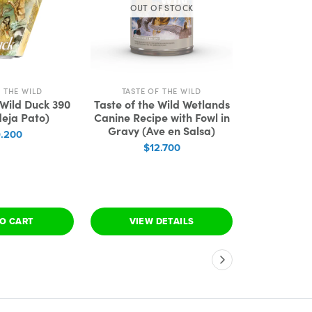
OUT OF STOCK
F THE WILD
TASTE OF THE WILD
MO
 Wild Duck 390
Taste of the Wild Wetlands
Monello
deja Pato)
Canine Recipe with Fowl in
Pe
Gravy (Ave en Salsa)
9.200
$2
$12.700
O CART
VIEW DETAILS
SEE 