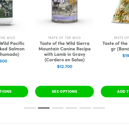
THE WILD
TASTE OF THE WILD
TASTE O
Wild Pacific
Taste of the Wild Sierra
Taste of the
ked Salmon
Mountain Canine Recipe
gr (Ban
Ahumado)
with Lamb in Gravy
$1
(Cordero en Salsa)
.600
$12.700
PTIONS
SEE OPTIONS
ADD T