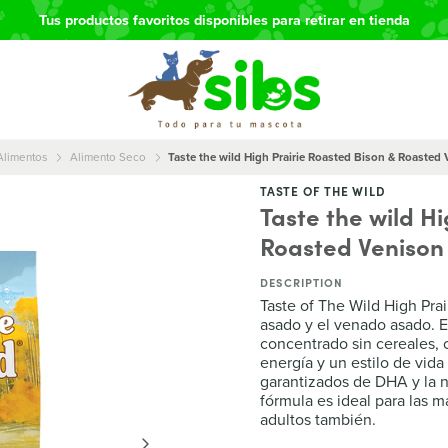
Tus productos favoritos disponibles para retirar en tienda
Alimentos
Alimento Seco
Taste the wild High Prairie Roasted Bison & Roasted
TASTE OF THE WILD
Taste the wild H
Roasted Venison
DESCRIPTION
Taste of The Wild High Prai
asado y el venado asado. E
concentrado sin cereales, 
energía y un estilo de vida
garantizados de DHA y la n
fórmula es ideal para las 
adultos también.