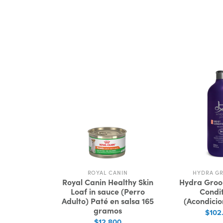
VALUE
ROYAL CANIN
HYDRA G
 Adult Dog
Royal Canin Healthy Skin
Hydra Groo
ro Adulto)
Loaf in sauce (Perro
Condit
e (Cerdo &
Adulto) Paté en salsa 165
(Acondicio
z)
gramos
$102
00
$12.800