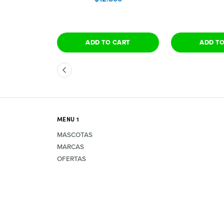
TIONS
ADD TO CART
ADD T
MENU 1
MASCOTAS
MARCAS
OFERTAS