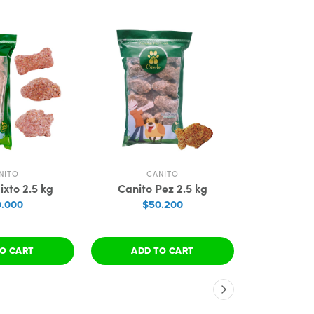
NITO
CANITO
C
ixto 2.5 kg
Canito Pez 2.5 kg
Canito Po
.000
$50.200
$3
O CART
ADD TO CART
ADD 