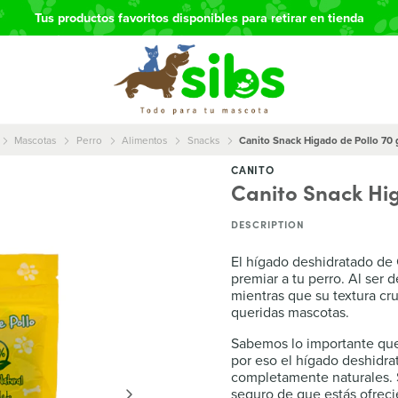
Tus productos favoritos disponibles para retirar en tienda
Mascotas
Perro
Alimentos
Snacks
Canito Snack Higado de Pollo 70
CANITO
Canito Snack Hi
DESCRIPTION
El hígado deshidratado de 
premiar a tu perro. Al ser 
mientras que su textura cru
queridas mascotas.
Sabemos lo importante que
por eso el hígado deshidra
completamente naturales. S
seguro de que estás ofreci