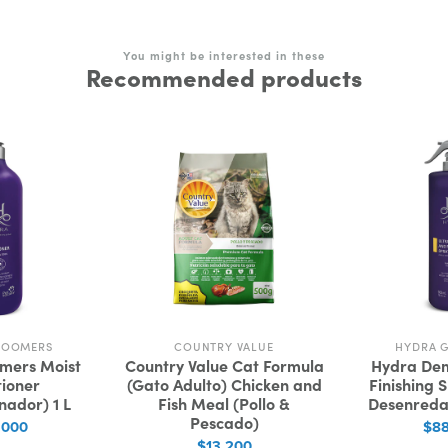
You might be interested in these
Recommended products
ROOMERS
COUNTRY VALUE
HYDRA 
mers Moist
Country Value Cat Formula
Hydra Dem
ioner
(Gato Adulto) Chicken and
Finishing 
nador) 1 L
Fish Meal (Pollo &
Desenreda
Pescado)
.000
$88
$13.200