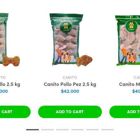
ITO
CANITO
CA
lo 2.5 kg
Canito Pollo Pez 2.5 kg
Canito M
.000
$42.000
$40
O CART
ADD TO CART
ADD T