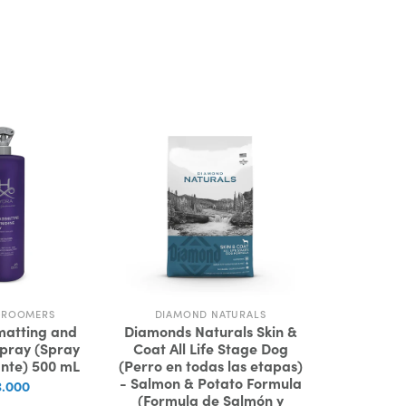
GROOMERS
DIAMOND NATURALS
ROY
atting and
Diamonds Naturals Skin &
Royal Canin
Spray (Spray
Coat All Life Stage Dog
Adul
nte) 500 mL
(Perro en todas las etapas)
$1
- Salmon & Potato Formula
.000
(Formula de Salmón y