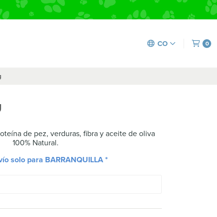
CO
0
g
g
eína de pez, verduras, fibra y aceite de oliva
100% Natural.
nvío solo para BARRANQUILLA *