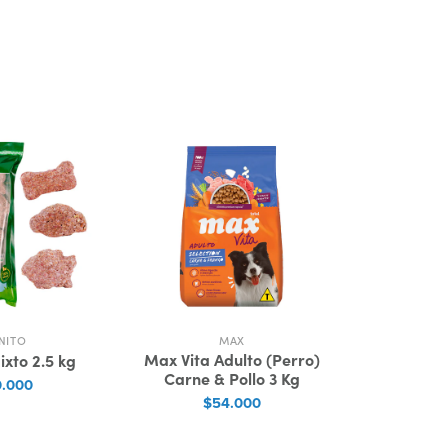
NITO
MAX
HYDRA
Max Vita Adulto (Perro)
Hydra Gro
ixto 2.5 kg
Carne & Pollo 3 Kg
Silky S
.000
(Hidrataci
$54.000
Perfec
$9