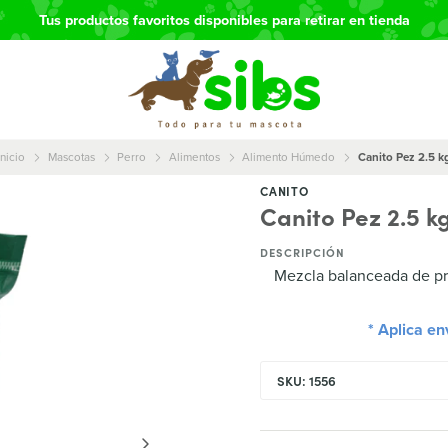
Tus productos favoritos disponibles para retirar en tienda
Inicio
Mascotas
Perro
Alimentos
Alimento Húmedo
Canito Pez 2.5 k
CANITO
Canito Pez 2.5 k
DESCRIPCIÓN
Mezcla balanceada de prot
* Aplica e
SKU: 1556