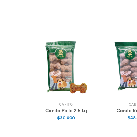
TO
CANITO
CAN
Pez 2.5 kg
Canito Pollo 2.5 kg
Canito Re
000
$30.000
$48.