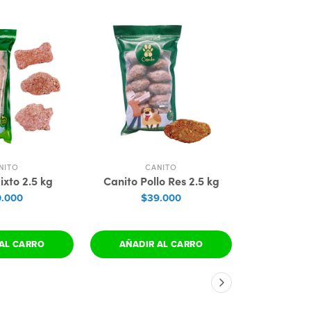
NITO
CANITO
C
ixto 2.5 kg
Canito Pollo Res 2.5 kg
Canito
.000
$39.000
$
AL CARRO
AÑADIR AL CARRO
AÑADIR