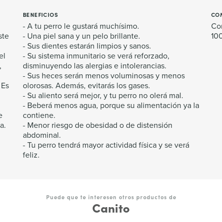
BENEFICIOS
CO
- A tu perro le gustará muchísimo.
Con
ste
- Una piel sana y un pelo brillante.
100
- Sus dientes estarán limpios y sanos.
el
- Su sistema inmunitario se verá reforzado,
,
disminuyendo las alergias e intolerancias.
- Sus heces serán menos voluminosas y menos
 Es
olorosas. Además, evitarás los gases.
- Su aliento será mejor, y tu perro no olerá mal.
- Beberá menos agua, porque su alimentación ya la
e
contiene.
a.
- Menor riesgo de obesidad o de distensión
abdominal.
- Tu perro tendrá mayor actividad física y se verá
feliz.
Puede que te interesen otros productos de
Canito