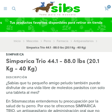
0
as
Tus productos favoritos disponibles para retirar en tienda
Inicio
Mascotas
Perro
Farmacia
Antiparasitarios
Simparica Trio 44.1 - 88.0 lbs (20.1 Kg - 40 Kg)
SIMPARICA
Simparica Trio 44.1 - 88.0 lbs (20.1
Kg - 40 Kg)
DESCRIPCIÓN
¿Sabías que tu pequeño amigo peludo también puede
disfrutar de una vida libre de molestos parásitos con solo
una tableta al mes?
En Sibsmascotas entendemos tu preocupación por la
salud de tu perro. Por eso te ofrecemos SIMPARICA
TRIO, un antiparasitario de administración oral que no