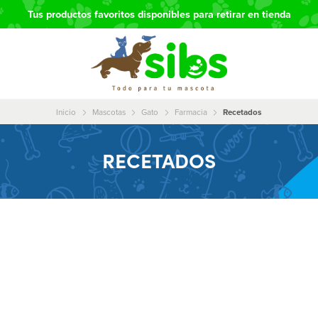
Tus productos favoritos disponibles para retirar en tienda
Inicio
Mascotas
Gato
Farmacia
Recetados
RECETADOS