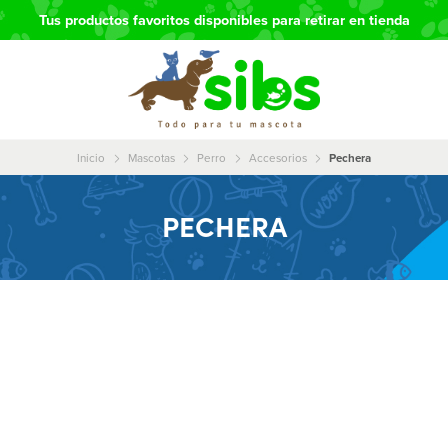
Tus productos favoritos disponibles para retirar en tienda
Inicio
Mascotas
Perro
Accesorios
Pechera
PECHERA