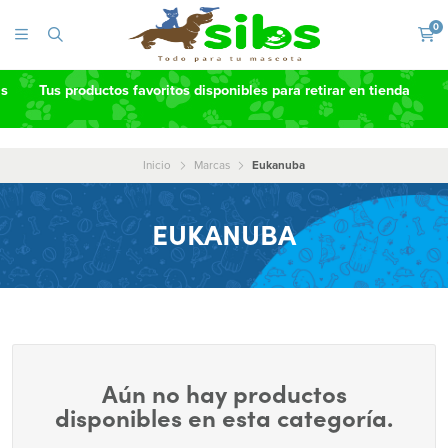
0
as
Tus productos favoritos disponibles para retirar en tienda
Inicio
Marcas
Eukanuba
EUKANUBA
Aún no hay productos
disponibles en esta categoría.