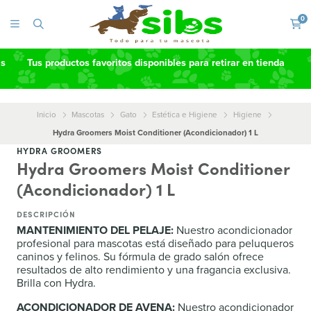
0
as
Tus productos favoritos disponibles para retirar en tienda
Inicio
Mascotas
Gato
Estética e Higiene
Higiene
Hydra Groomers Moist Conditioner (Acondicionador) 1 L
HYDRA GROOMERS
Hydra Groomers Moist Conditioner
(Acondicionador) 1 L
DESCRIPCIÓN
MANTENIMIENTO DEL PELAJE:
Nuestro acondicionador
profesional para mascotas está diseñado para peluqueros
caninos y felinos. Su fórmula de grado salón ofrece
resultados de alto rendimiento y una fragancia exclusiva.
Brilla con Hydra.
ACONDICIONADOR DE AVENA:
Nuestro acondicionador