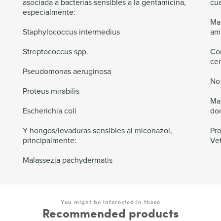
asociada a bacterias sensibles a la gentamicina,
cua
especialmente:
Man
Staphylococcus intermedius
amb
Streptococcus spp.
Con
cer
Pseudomonas aeruginosa
No 
Proteus mirabilis
Man
Escherichia coli
do
Y hongos/levaduras sensibles al miconazol,
Pr
principalmente:
Vet
Malassezia pachydermatis
You might be interested in these
Recommended products