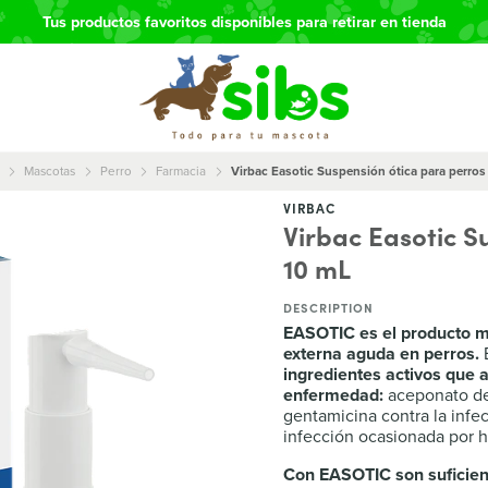
Tus productos favoritos disponibles para retirar en tienda
Mascotas
Perro
Farmacia
Virbac Easotic Suspensión ótica para perros
VIRBAC
Virbac Easotic S
10 mL
DESCRIPTION
EASOTIC es el producto má
externa aguda en perros.
E
ingredientes activos que a
enfermedad:
aceponato de 
gentamicina contra la infec
infección ocasionada por 
Con EASOTIC son suficient