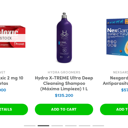
 STOCK
VET
HYDRA GROOMERS
NEXGAR
xic 2 mg 10
Hydra X-TREME Ultra Deep
Nexgard
etas
Cleansing Shampoo
Antiparasita
(Máxima Limpieza) 1 L
000
$57
$135.200
ETAILS
ADD TO CART
ADD T