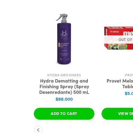
OUT OF
OOMERS
HYDRA GROOMERS
PRO
ers Moist
Hydra Dematting and
Provet Melo
oner
Finishing Spray (Spray
Tabl
ador) 1 L
Desenredante) 500 mL
$5.
000
$88.000
 CART
ADD TO CART
VIEW D