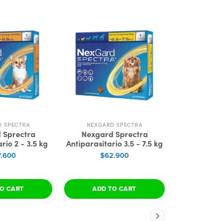
D SPECTRA
NEXGARD SPECTRA
NEXGA
 Sprectra
Nexgard Sprectra
Nexgar
rio 2 - 3.5 kg
Antiparasitario 3.5 - 7.5 kg
Antiparasit
.600
$62.900
$7
O CART
ADD TO CART
ADD 