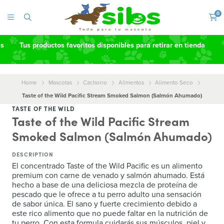
0
as
Tus productos favoritos disponibles para retirar en tienda
Home
Mascotas
Cachorro
Alimentos
Alimento Seco
Taste of the Wild Pacific Stream Smoked Salmon (Salmón Ahumado)
TASTE OF THE WILD
Taste of the Wild Pacific Stream
Smoked Salmon (Salmón Ahumado)
DESCRIPTION
El concentrado Taste of the Wild Pacific es un alimento
premium con carne de venado y salmón ahumado. Está
hecho a base de una deliciosa mezcla de proteína de
pescado que le ofrece a tu perro adulto una sensación
de sabor única. El sano y fuerte crecimiento debido a
este rico alimento que no puede faltar en la nutrición de
tu perro. Con esta formula cuidarás sus músculos, piel y