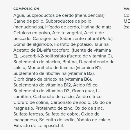
COMPOSICIÓN
MÁ
Agua, Subproductos de cerdo (menudencias),
Con
Carne de pollo, Subproductos de pollo
ME/
(menudencias), Hígado de cerdo, Harina de maíz,
(ca
Celulosa en polvo, Aceite vegetal, Aceite de
pescado, Carragenina, Saborizante natural (Pollo),
Goma de algarrobo, Fosfato de potasio, Taurina,
Acetato de DL-alfa tocoferol (fuente de vitamina
E), L-ascorbil-2-polifosfato (fuente de vitamina C),
Suplemento de niacina, Biotina, D-pantotenato de
calcio, Mononitrato de tiamina (vitamina B1),
Suplemento de riboflavina (vitamina B2),
Clorhidrato de piridoxina (vitamina B6),
Suplemento de vitamina B12, Ácido fólico,
Suplemento de vitamina D3, Goma guar, L-
carnitina, Carbonato de calcio, Ácido cítrico,
Cloruro de colina, Carbonato de sodio, Oxido de
magnesio, Proteinato de zinc, Óxido de zinc,
Sulfato ferroso, Sulfato de cobre, Oxido de
manganeso, Selenito de sodio, Yodato de calcio,
Extracto de cempasúchil.