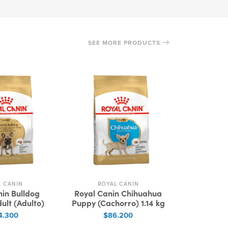
SEE MORE PRODUCTS
L CANIN
ROYAL CANIN
ROY
nin Bulldog
Royal Canin Chihuahua
Royal Canin
ult (Adulto)
Puppy (Cachorro) 1.14 kg
(Cacho
4.300
$86.200
$1