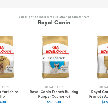
You might be interested in other products from
Royal Canin
OUT OF STOCK
CANIN
ROYAL CANIN
ROYA
 Yorkshire
Royal Canin French Bulldog
Royal Ca
lto
Puppy (Cachorro)
Francés Ad
.400
$93.500
$17