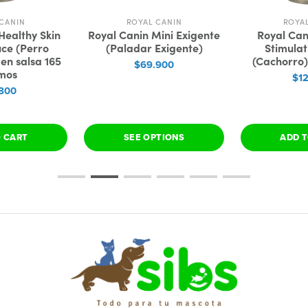
CANIN
ROYAL CANIN
ROYA
Healthy Skin
Royal Canin Mini Exigente
Royal Can
uce (Perro
(Paladar Exigente)
Stimula
en salsa 165
(Cachorro)
$69.900
mos
$1
800
O CART
SEE OPTIONS
ADD T