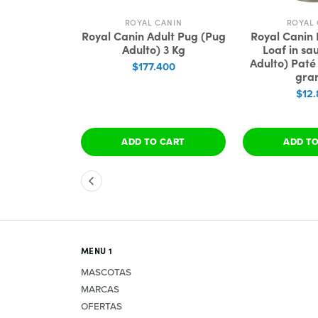
ANIN
ROYAL CANIN
ROYAL 
 Dachshund
Royal Canin Adult Pug (Pug
Royal Canin 
o) 1.5 Kg
Adulto) 3 Kg
Loaf in sa
Adulto) Paté 
300
$177.400
gra
$12.
 CART
ADD TO CART
ADD T
MENU 1
MASCOTAS
MARCAS
OFERTAS