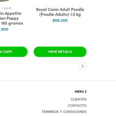
L CANIN
EX
Royal Canin Adult Poodle
in Appetite
Excellent
(Poodle Adulto) 1.5 kg
tion Puppy
A
$98.300
 165 gramos
$3
2.800
O CART
VIEW DETAILS
SEE 
MENU 2
CLIENTES
CONTACTO
TÉRMINOS Y CONDICIONES