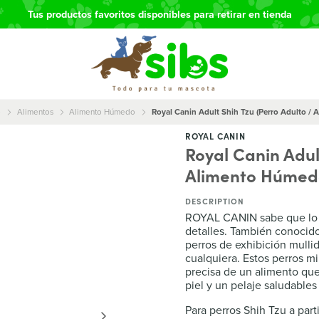
Tus productos favoritos disponibles para retirar en tienda
o
Alimentos
Alimento Húmedo
Royal Canin Adult Shih Tzu (Perro Adulto /
ROYAL CANIN
Royal Canin Adul
Alimento Húmed
DESCRIPTION
ROYAL CANIN sabe que lo q
detalles. También conocido
perros de exhibición mullid
cualquiera. Estos perros m
precisa de un alimento qu
piel y un pelaje saludables
Para perros Shih Tzu a part