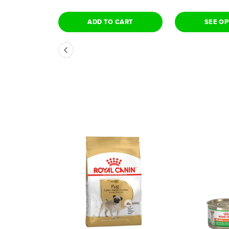
ADD TO CART
SEE O