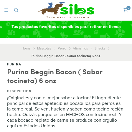
0
as
Tus productos favoritos disponibles para retirar en tienda
Home
Mascotas
Perro
Alimentos
Snacks
Purina Beggin Bacon ( Sabor tocineta) 6 onz
PURINA
Purina Beggin Bacon ( Sabor
tocineta) 6 onz
DESCRIPTION
¡Originales y con el mejor sabor a tocino! El ingrediente
principal de estos apetecibles bocadillos para perros es
la carne real. Se ven, huelen y saben como tocino recién
hecho. Quizás porque están HECHOS con tocino real. Y
cada bocado repleto de carne se produce con orgullo
aquí en Estados Unidos.