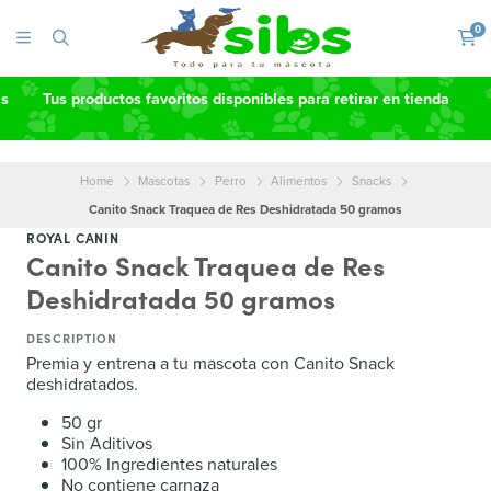
0
as
Tus productos favoritos disponibles para retirar en tienda
Home
Mascotas
Perro
Alimentos
Snacks
Canito Snack Traquea de Res Deshidratada 50 gramos
ROYAL CANIN
Canito Snack Traquea de Res
Deshidratada 50 gramos
DESCRIPTION
Premia y entrena a tu mascota con Canito Snack
deshidratados.
50 gr
Sin Aditivos
100% Ingredientes naturales
No contiene carnaza