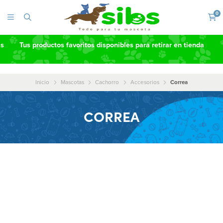
0
as
Tus productos favoritos disponibles para retirar en tienda
Inicio
Mascotas
Cachorro
Accesorios
Correa
CORREA