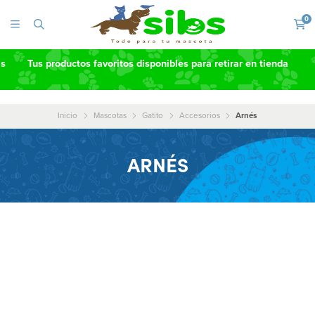
0
as
Tus productos favoritos disponibles para retirar en tienda
Inicio
Mascotas
Gatito
Accesorios
Arnés
ARNÉS