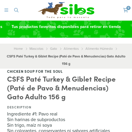
0
as
Tus productos favoritos disponibles para retirar en tienda
Home
Mascotas
Gato
Alimentos
Alimento Húmedo
CSFS Paté Turkey & Giblet Recipe (Paté de Pavo & Menudencias) Gato Adulto
156 g
CHICKEN SOUP FOR THE SOUL
CSFS Paté Turkey & Giblet Recipe
(Paté de Pavo & Menudencias)
Gato Adulto 156 g
DESCRIPTION
Ingrediente #1: Pavo real
Sin harinas de subproductos
Sin trigo, maíz ni soya
Sin colorantes, conservantes ni sabores artificiales