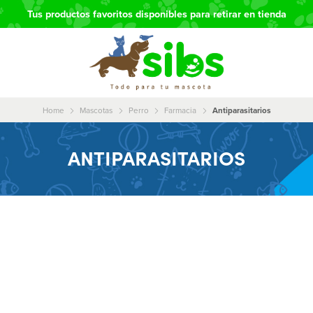
Tus productos favoritos disponibles para retirar en tienda
Home
Mascotas
Perro
Farmacia
Antiparasitarios
ANTIPARASITARIOS