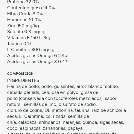
Proteína 32.0%
Contenido graso 14.0%
Fibra Cruda 8.0%
Humedad 10.0%
Zinc 150 mg/kg
Selenio 0.3 mg/kg
Vitamina E 150 IU/kg
Taurina 0.1%
L-Carnitine 300 mg/kg
Ácidos grasos Omega-6 2.4%
Ácidos grasos Omega-3 0.4%
COMPOSICIÓN
INGREDIENTES
Harina de pollo, pollo, guisantes, arroz blanco molido,
cebada perlada, celulosa en polvo, grasa de
pollo (conservada con tocoferoles mezclados), sabor
natural, semillas de lino, bisulfato de sodio,
cloruro de colina, DL-metionina, taurina, raíz de achicoria
seca, L- Carnitina, col rizada, semilla de
chía, calabaza, arándanos, naranjas, quínoa, algas secas,
coco, espinacas, zanahorias, papaya,