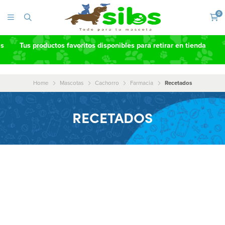
0
as
Tus productos favoritos disponibles para retirar en tienda
Home
Mascotas
Cachorro
Farmacia
Recetados
RECETADOS