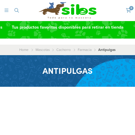
0
as
Tus productos favoritos disponibles para retirar en tienda
Home
Mascotas
Cachorro
Farmacia
Antipulgas
ANTIPULGAS