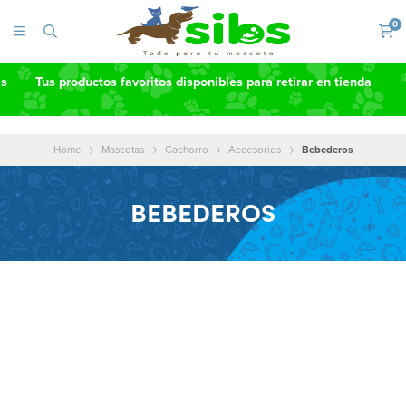
0
as
Tus productos favoritos disponibles para retirar en tienda
Home
Mascotas
Cachorro
Accesorios
Bebederos
BEBEDEROS